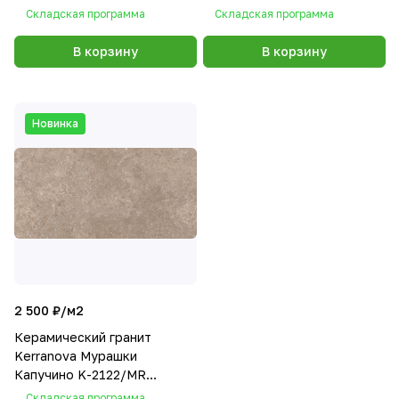
60x1200x10 матовый
60x1200x10 матовый
Складская программа
Складская программа
В корзину
В корзину
Новинка
2 500 ₽/
м2
Керамический гранит
Kerranova Мурашки
Капучино K-2122/MR
60x1200x10 матовый
Складская программа