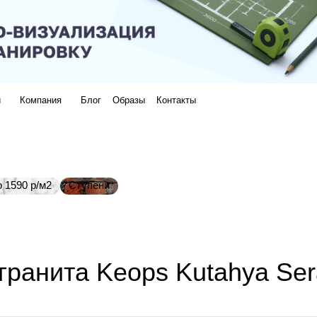
и
Компания
Блог
Образы
Контакты
 1590 р/м2
Ступени
гранита Keops Kutahya Se