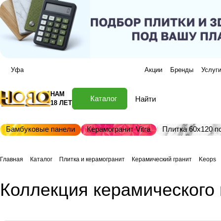
Уфа
Акции
Бренды
Услуг
НАМ
Каталог
18 ЛЕТ
Бамбуковые панели
Керамогранит Vitra
Плитка 60х120 по
Главная
Каталог
Плитка и керамогранит
Керамический гранит
Keops
Коллекция керамического 