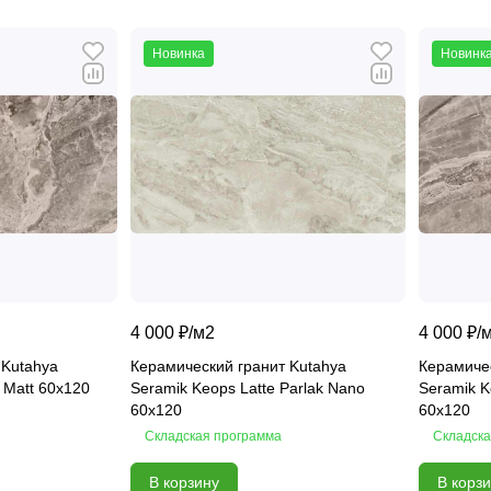
Новинка
Новинк
4 000 ₽/
м2
4 000 ₽/
 Kutahya
Керамический гранит Kutahya
Керамичес
 Matt 60x120
Seramik Keops Latte Parlak Nano
Seramik K
60x120
60x120
Складская программа
Складска
В корзину
В корз