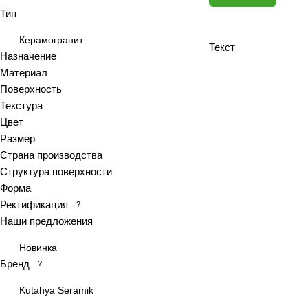
Тип
Antiquewood
Aragon
Керамогранит
Текст
Ardesia
Назначение
Материал
Arena
Поверхность
Argentina
Текстура
Armani marble
Цвет
Art
Размер
Art Ceramic 60х120
Страна производства
Arts
Структура поверхности
Форма
Ascot
Ректификация
?
Asher
Наши предложения
At.Aren
At.Elite
Новинка
Бренд
At.Piraeus
?
At.Viggo
Kutahya Seramik
Atlantic marble