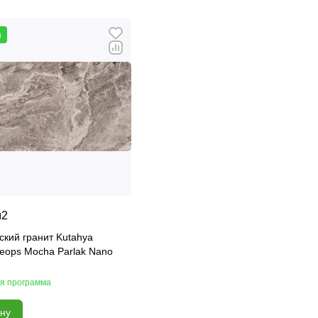
а
м2
кий гранит Kutahya
eops Mocha Parlak Nano
я программа
ину