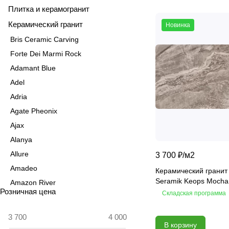
Плитка и керамогранит
Керамический гранит
Новинка
Bris Ceramic Carving
Forte Dei Marmi Rock
Adamant Blue
Adel
Adria
Agate Pheonix
Ajax
Alanya
Allure
3 700 ₽/
м2
Amadeo
Керамический гранит
Seramik Keops Mocha
Amazon River
Розничная цена
Складская программа
Amber Agate
American Calacatta
В корзину
Andrea