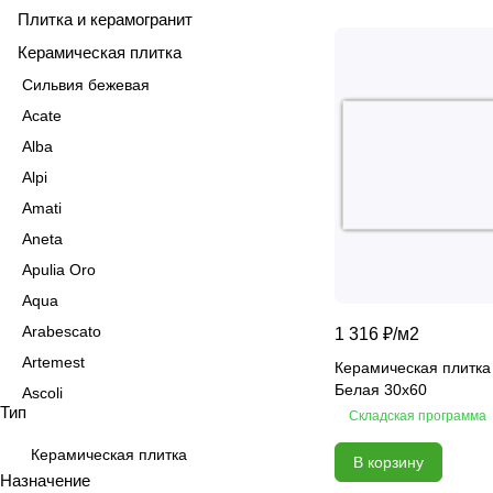
Плитка и керамогранит
Керамическая плитка
Сильвия бежевая
Acate
Alba
Alpi
Amati
Aneta
Apulia Oro
Aqua
Arabescato
1 316 ₽/
м2
Artemest
Керамическая плитка
Белая 30x60
Ascoli
Тип
Складская программа
Aspen
Astrid
Керамическая плитка
В корзину
Назначение
Atlas