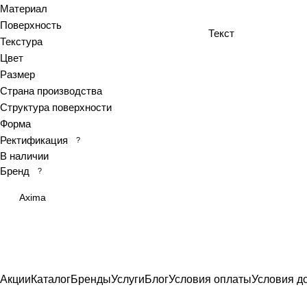
Материал
Azolla
Поверхность
Текст
Bianca
Текстура
Blanc
Цвет
Bricks
Размер
Страна производства
Brooklyn
Структура поверхности
Calacatta
Форма
Calacatta Fantasy
Ректификация
?
Calacatta Gold
В наличии
Calacatta Grey
Бренд
?
Calacatta Ivory
Axima
Calacatta Opaco
Calacatta royal
Calypso
Cariota
Акции
Каталог
Бренды
Услуги
Блог
Условия оплаты
Условия д
Carrara
Celia