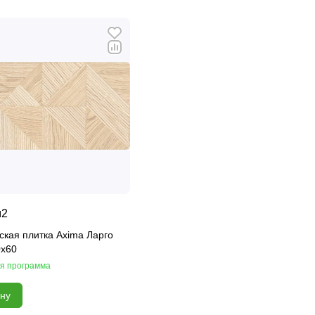
м2
кая плитка Axima Ларго
0x60
я программа
ину