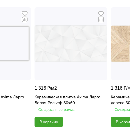
1 316 ₽/
м2
1 316 ₽/
 Axima Ларго
Керамическая плитка Axima Ларго
Керамичес
Белая Рельеф 30x60
дерево 3
Складская программа
Складска
В корзину
В корз