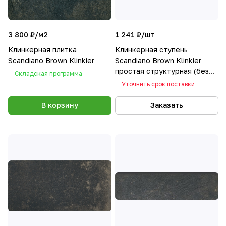
3 800 ₽/
м2
1 241 ₽/
шт
Клинкерная плитка
Клинкерная ступень
Scandiano Brown Klinkier
Scandiano Brown Klinkier
простая структурная (без
Складская программа
капиноса, с насечками)
Уточнить срок поставки
30х60
В корзину
Заказать