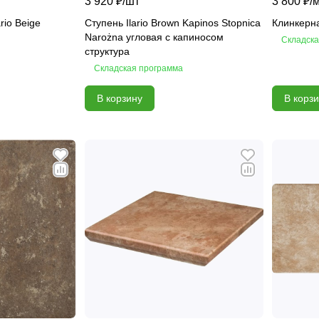
3 920 ₽/
шт
3 800 ₽/
rio Beige
Ступень Ilario Brown Kapinos Stopnica
Клинкерная
Narożna угловая с капиносом
Складска
структура
Складская программа
В корзину
В корз