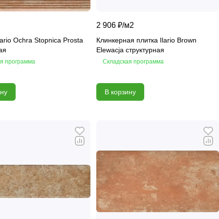
2 906 ₽/
м2
ario Ochra Stopnica Prosta
Клинкерная плитка Ilario Brown
ая
Elewacja структурная
я программа
Складская программа
ину
В корзину