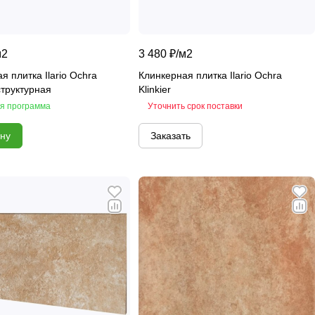
м2
3 480 ₽/
м2
я плитка Ilario Ochra
Клинкерная плитка Ilario Ochra
структурная
Klinkier
я программа
Уточнить срок поставки
ину
Заказать