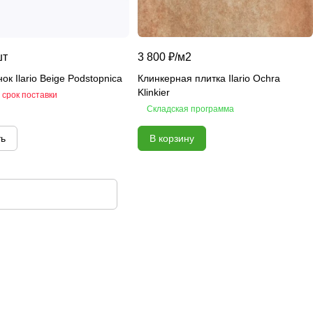
шт
3 800 ₽/
м2
ок Ilario Beige Podstopnica
Клинкерная плитка Ilario Ochra
Klinkier
 срок поставки
Складская программа
ть
В корзину