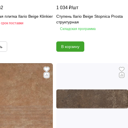
м2
1 034 ₽/
шт
 плитка Ilario Beige Klinkier
Ступень Ilario Beige Stopnica Prosta
структурная
 срок поставки
Складская программа
ть
В корзину