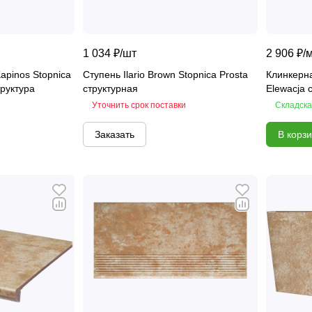
1 034 ₽/
шт
2 906 ₽/
Kapinos Stopnica
Ступень Ilario Brown Stopnica Prosta
Клинкерна
труктура
структурная
Elewacja 
Уточнить срок поставки
Складска
Заказать
В корз