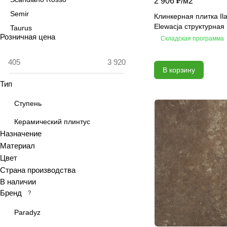
2 906 ₽/
м2
Semir
Клинкерная плитка Ila
Elewacja структурная
Taurus
Розничная цена
Складская программа
Viano
Арагон
В корзину
Бостон
Тип
Лес
Монтана
Ступень
Невада
Керамический плинтус
Стоун
Назначение
Шёлк
Материал
Цвет
Страна производства
В наличии
Бренд
?
Paradyz