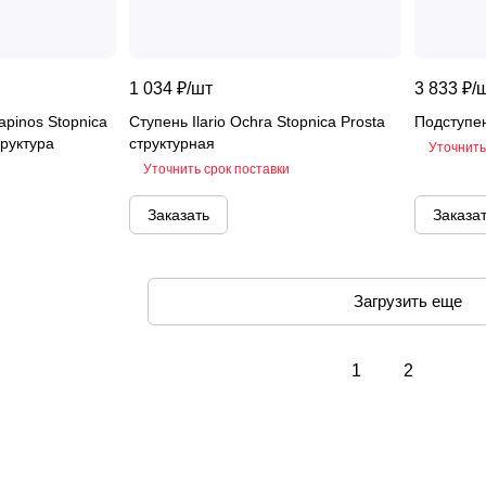
1 034 ₽/
шт
3 833 ₽/
Kapinos Stopnica
Ступень Ilario Ochra Stopnica Prosta
Подступен
труктура
структурная
Уточнить
Уточнить срок поставки
Заказать
Заказа
Загрузить еще
1
2