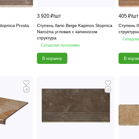
3 920 ₽/
шт
405 ₽/
шт
Stopnica Prosta
Ступень Ilario Beige Kapinos Stopnica
Ступень Il
Narożna угловая с капиносом
структурн
структура
Складска
Складская программа
В корзину
В корз