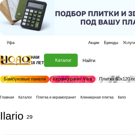
Уфа
Акции
Бренды
Услуг
НАМ
Каталог
18 ЛЕТ
Бамбуковые панели
Керамогранит Vitra
Плитка 60х120 по
Главная
Каталог
Плитка и керамогранит
Клинкерная плитка
Ilario
Ilario
29