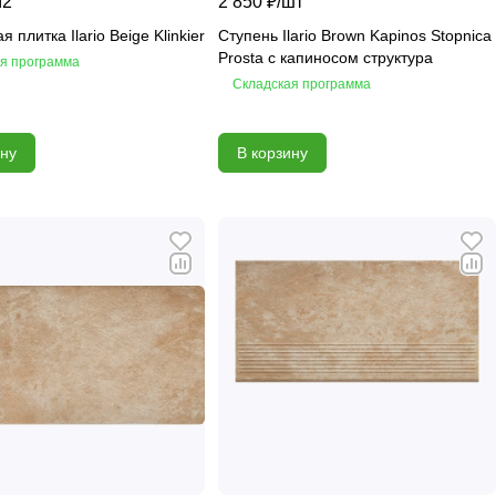
м2
2 850 ₽/
шт
 плитка Ilario Beige Klinkier
Ступень Ilario Brown Kapinos Stopnica
Prosta с капиносом структура
я программа
Складская программа
ину
В корзину