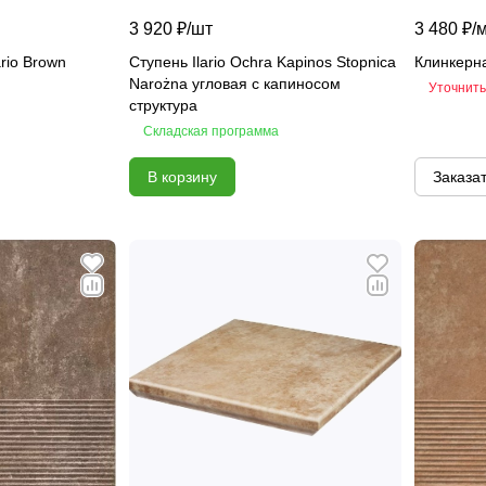
3 920 ₽/
шт
3 480 ₽/
rio Brown
Ступень Ilario Ochra Kapinos Stopnica
Клинкерная
Narożna угловая с капиносом
Уточнить
структура
Складская программа
В корзину
Заказа