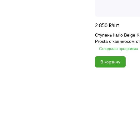
2 850 ₽/
шт
Ступень Ilario Beige 
Prosta с капиносом с
Складская программа
В корзину