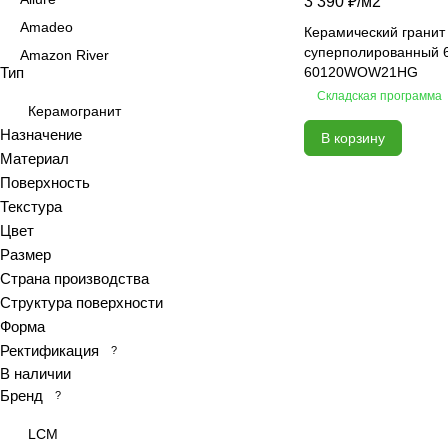
3 390 ₽/
м2
Amadeo
Керамический грани
суперполированный 
Amazon River
Тип
60120WOW21HG
Amber Agate
Складская программа
American Calacatta
Керамогранит
Назначение
В корзину
Andrea
Материал
Antiquewood
Поверхность
Aragon
Текстура
Ardesia
Цвет
Arena
Размер
Страна производства
Argentina
Структура поверхности
Armani marble
Форма
Art
Ректификация
?
Art Ceramic 60х120
В наличии
Arts
Бренд
?
Ascot
LCM
Asher