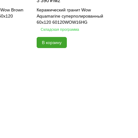
3 390 ₽/
м2
т Wow Brown
Керамический гранит Wow
60х120
Aquamarine суперполированный
60х120 60120WOW16HG
Складская программа
В корзину