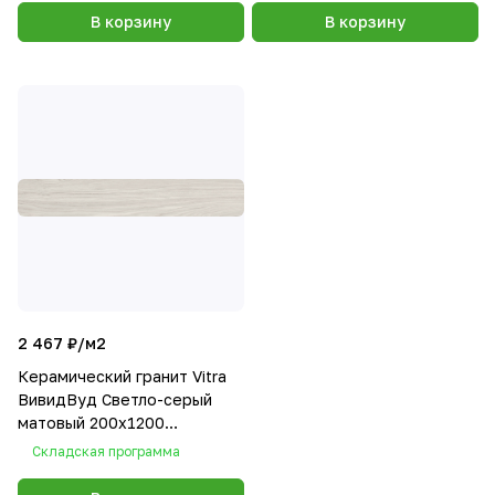
В корзину
В корзину
2 467 ₽/
м2
Керамический гранит Vitra
ВивидВуд Светло-серый
матовый 200х1200
K948122R
Складская программа