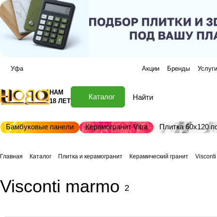
Уфа
Акции
Бренды
Услуг
НАМ
Каталог
18 ЛЕТ
Бамбуковые панели
Керамогранит Vitra
Плитка 60х120 по
Главная
Каталог
Плитка и керамогранит
Керамический гранит
Viscont
Visconti marmo
2