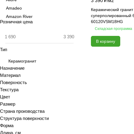
3 390 ₽/
м2
Amadeo
Керамический гранит 
суперполированный 
Amazon River
Розничная цена
60120VSM18HG
Amber Agate
Складская программа
American Calacatta
В корзину
Andrea
Тип
Antiquewood
Aragon
Керамогранит
Ardesia
Назначение
Материал
Arena
Поверхность
Argentina
Текстура
Armani marble
Цвет
Art
Размер
Art Ceramic 60х120
Страна производства
Arts
Структура поверхности
Форма
Ascot
Длина, см
Asher