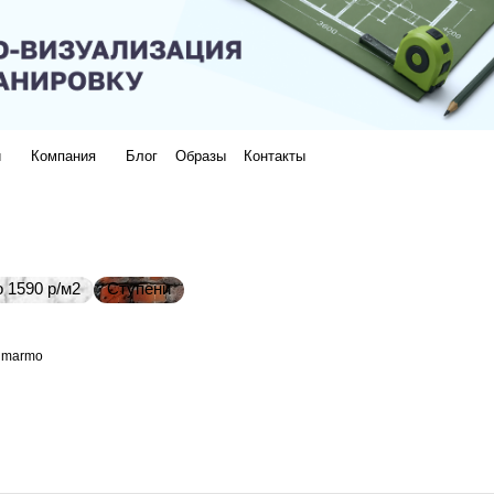
и
Компания
Блог
Образы
Контакты
 1590 р/м2
Ступени
i marmo