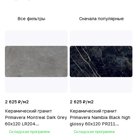
Все фильтры
Сначала популярные
2 625 ₽/
м2
2 625 ₽/
м2
Керамический гранит
Керамический гранит
Primavera Montreal Dark Grey
Primavera Namibia Black high
60х120 LR204
glossy 60х120 PR211
лаппатированный
глянцевый
Складская программа
Складская программа