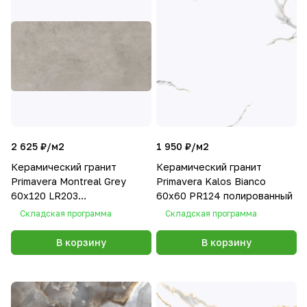
2 625 ₽/
м2
1 950 ₽/
м2
Керамический гранит
Керамический гранит
Primavera Montreal Grey
Primavera Kalos Bianco
60х120 LR203
60х60 PR124 полированный
лаппатированный
Складская программа
Складская программа
В корзину
В корзину