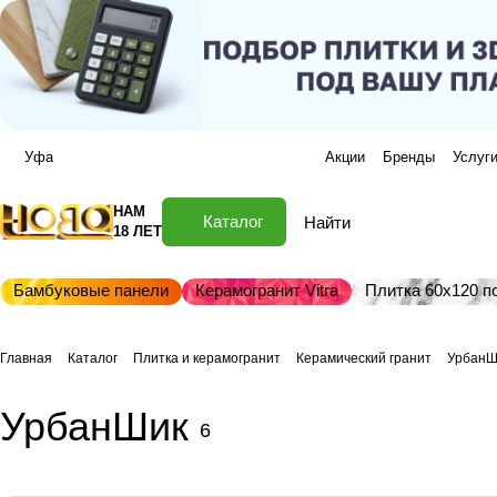
Уфа
Акции
Бренды
Услуг
НАМ
Каталог
18 ЛЕТ
Бамбуковые панели
Керамогранит Vitra
Плитка 60х120 по
Главная
Каталог
Плитка и керамогранит
Керамический гранит
УрбанШ
УрбанШик
6