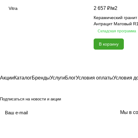
2 657 ₽/
м2
At.Aren
Vitra
At.Elite
Керамический гранит 
Антрацит Матовый R
At.Piraeus
Складская программа
At.Viggo
Atlantic marble
В корзину
Atlantis
Bali
Basalt
Belek
Акции
Каталог
Бренды
Услуги
Блог
Условия оплаты
Условия д
Belvedere
Beton
Подписаться
на новости и акции
Beton Grey
Black Calacatta
политикой
Мы в со
конфиденциальности
Black sky
Bliss
Blues