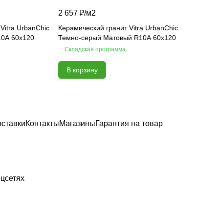
2 657 ₽/
м2
Vitra UrbanChic
Керамический гранит Vitra UrbanChic
10A 60х120
Темно-серый Матовый R10A 60х120
Складская программа
В корзину
оставки
Контакты
Магазины
Гарантия на товар
цсетях