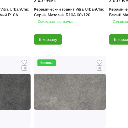
2 657 ₽/
м2
2 657 ₽/
Vitra UrbanChic
Керамический гранит Vitra UrbanChic
Керамичес
овый R10A
Серый Матовый R10A 60х120
Белый Ма
Складская программа
Складска
В корзину
В корз
Новинка