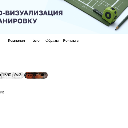
и
Компания
Блог
Образы
Контакты
 1590 р/м2
Ступени
ик