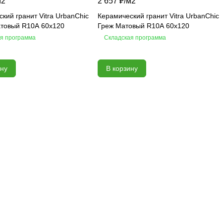
м2
2 657 ₽/
м2
кий гранит Vitra UrbanChic
Керамический гранит Vitra UrbanChic
товый R10A 60х120
Греж Матовый R10A 60х120
я программа
Складская программа
ину
В корзину