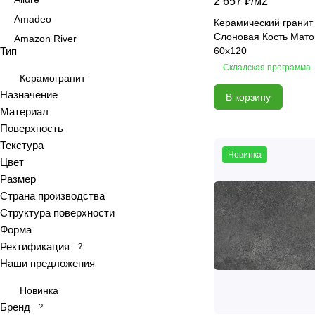
2 657 ₽/
м2
Amadeo
Керамический гранит 
Слоновая Кость Мат
Amazon River
Тип
60х120
Amber Agate
Складская программа
American Calacatta
Керамогранит
Назначение
В корзину
Andrea
Материал
Antiquewood
Поверхность
Aragon
Текстура
Новинка
Ardesia
Цвет
Arena
Размер
Страна производства
Argentina
Структура поверхности
Armani marble
Форма
Art
Ректификация
?
Art Ceramic 60х120
Наши предложения
Arts
Новинка
Ascot
Бренд
?
Asher