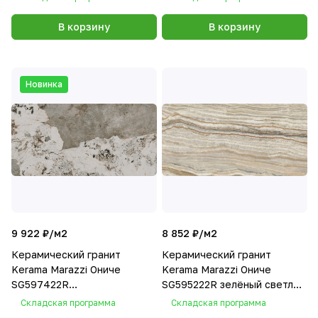
60х119,5
В корзину
В корзину
Новинка
9 922 ₽/
м2
8 852 ₽/
м2
Керамический гранит
Керамический гранит
Kerama Marazzi Ониче
Kerama Marazzi Ониче
SG597422R
SG595222R зелёный светлый
лаппатированный
лаппатированный
Складская программа
Складская программа
119,5х238,5
119,5х238,5 (ст. арт.