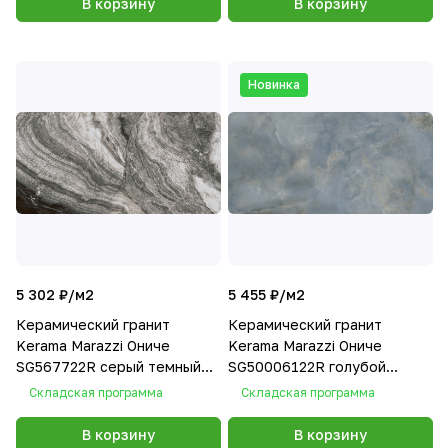
В корзину
В корзину
Новинка
5 302 ₽/
м2
5 455 ₽/
м2
Керамический гранит
Керамический гранит
Kerama Marazzi Ониче
Kerama Marazzi Ониче
SG567722R серый темный
SG50006122R голубой
лаппатированный 60х119,5
лаппатированный 60х119,5
Складская программа
Складская программа
В корзину
В корзину