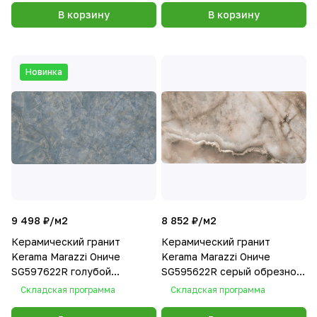
SG595202R)
В корзину
В корзину
Новинка
9 498 ₽/
м2
8 852 ₽/
м2
Керамический гранит
Керамический гранит
Kerama Marazzi Ониче
Kerama Marazzi Ониче
SG597622R голубой
SG595622R серый обрезной
лаппатированный
лаппатированный
Складская программа
Складская программа
119,5х238,5
119,5х238,5 (ст.арт.
SG595602R)