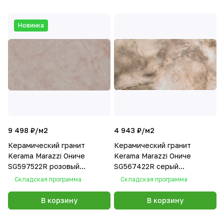
Новинка
9 498 ₽/
м2
4 943 ₽/
м2
Керамический гранит
Керамический гранит
Kerama Marazzi Ониче
Kerama Marazzi Ониче
SG597522R розовый
SG567422R серый
лаппатированный
лаппатированный 60х119,5
Складская программа
Складская программа
119,5х238,5
В корзину
В корзину