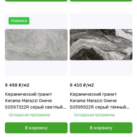
Новинка
9 498 ₽/
м2
9 410 ₽/
м2
Керамический гранит
Керамический гранит
Kerama Marazzi Ониче
Kerama Marazzi Ониче
SG597322R серый светлый
SG595922R серый тёмный
лаппатированный
лаппатированный
Складская программа
Складская программа
119,5х238,5
119,5х238,5 (ст.арт.
SG595902R)
В корзину
В корзину