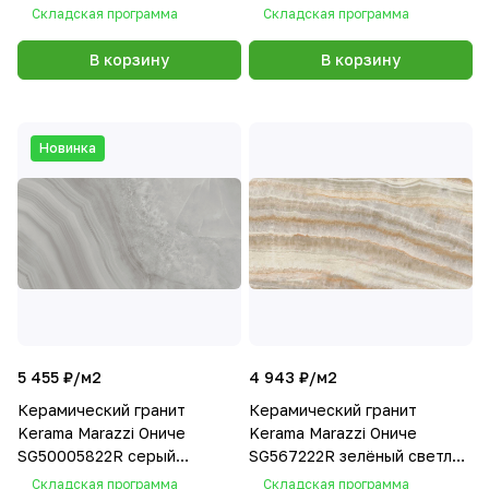
лаппатированный 60х119,5
лаппатированный 60х119,5
Складская программа
Складская программа
В корзину
В корзину
Новинка
5 455 ₽/
м2
4 943 ₽/
м2
Керамический гранит
Керамический гранит
Kerama Marazzi Ониче
Kerama Marazzi Ониче
SG50005822R серый
SG567222R зелёный светлый
светлый лаппатированный
лаппатированный 60х119,5
Складская программа
Складская программа