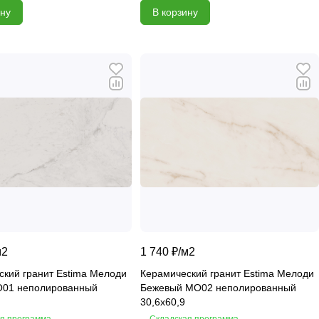
ину
В корзину
м2
1 740 ₽/
м2
ский гранит Estima Мелоди
Керамический гранит Estima Мелоди
01 неполированный
Бежевый MO02 неполированный
30,6x60,9
я программа
Складская программа