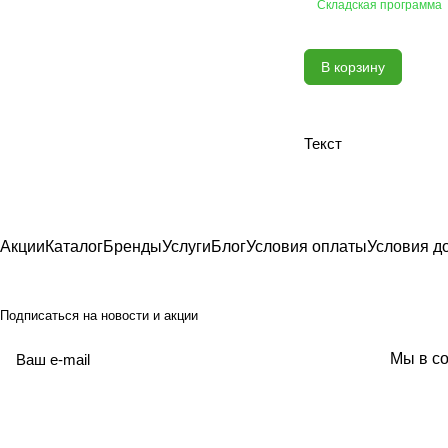
Складская программа
Carving
Casa Blanca
В корзину
Cascade
Caspian onyx
Centro
Текст
Charm Onyx
Charme Advance
Charme Deluxe
Charme Evo
Акции
Каталог
Бренды
Услуги
Блог
Условия оплаты
Условия д
Charme Extra
Choco
Подписаться
на новости и акции
Cinar
Climb
политикой
Мы в со
конфиденциальности
Coastline
Coliseum
Colorwood