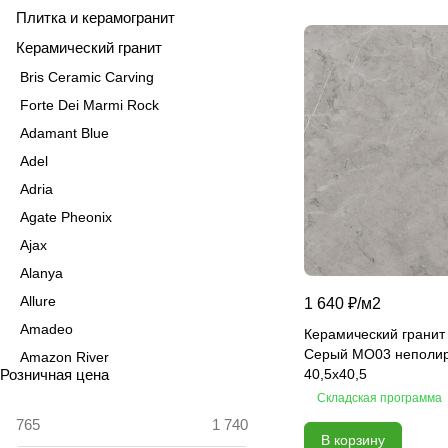
Плитка и керамогранит
Керамический гранит
Bris Ceramic Carving
Forte Dei Marmi Rock
Adamant Blue
Adel
Adria
Agate Pheonix
Ajax
Alanya
Allure
1 640 ₽/
м2
Amadeo
Керамический гранит
Серый MO03 неполи
Amazon River
Розничная цена
40,5х40,5
Amber Agate
Складская программа
American Calacatta
В корзину
Andrea