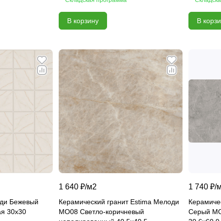
В корзину
В корз
1 640 ₽/
м2
1 740 ₽/
оди Бежевый
Керамический гранит Estima Мелоди
Керамиче
я 30x30
MO08 Светло-коричневый
Серый MO