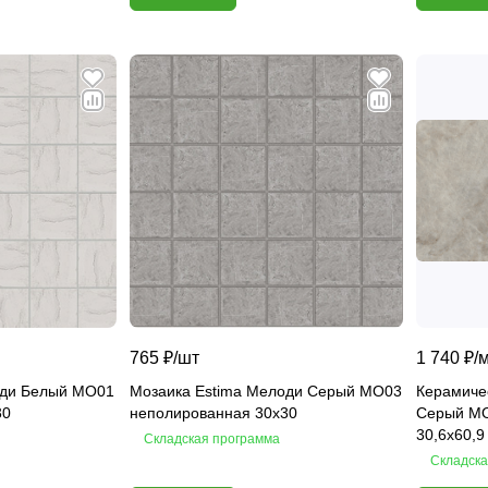
765 ₽/
шт
1 740 ₽/
оди Белый MO01
Мозаика Estima Мелоди Серый MO03
Керамиче
30
неполированная 30x30
Серый MO
30,6x60,9
Складская программа
Складска