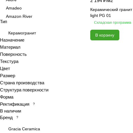
2 194 ₽/
м2
Amadeo
Керамический гранит 
light PG 01
Amazon River
Тип
Складская программа
Amber Agate
American Calacatta
Керамогранит
В корзину
Назначение
Andrea
Материал
Antiquewood
Поверхность
Aragon
Текстура
Ardesia
Цвет
Arena
Размер
Страна производства
Argentina
Структура поверхности
Armani marble
Форма
Art
Ректификация
?
Art Ceramic 60х120
В наличии
Arts
Бренд
?
Ascot
Gracia Ceramica
Asher