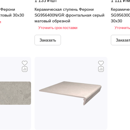
1 135 ₽/
шт
1 111 ₽/
м
 Ферони
Керамическая ступень Ферони
Керамиче
товый 30х30
SG956400N/GR фронтальная серый
SG956300
матовый обрезной
30х30
и
Уточнить срок поставки
Уточнить
Заказать
Заказа