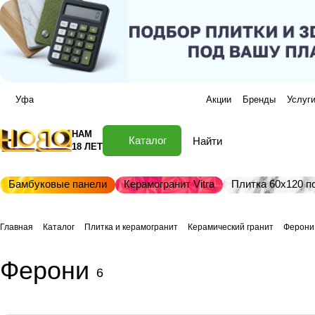
Уфа
Акции
Бренды
Услуг
НАМ
Каталог
18 ЛЕТ
Бамбуковые панели
Керамогранит Vitra
Плитка 60х120 по
Главная
Каталог
Плитка и керамогранит
Керамический гранит
Ферони
Ферони
6