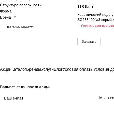
Структура поверхности
118 ₽/
шт
At.Aren
Форма
At.Elite
Керамический подст
Бренд
?
SG956400N/3 серый 
At.Piraeus
Уточнить срок поставк
Kerama Marazzi
At.Viggo
Atlantic marble
Заказать
Atlantis
Bali
Basalt
Belek
Акции
Каталог
Бренды
Услуги
Блог
Условия оплаты
Условия д
Belvedere
Beton
Beton Grey
Подписаться
на новости и акции
Black Calacatta
политикой
Мы в со
Black sky
конфиденциальности
Bliss
Blues