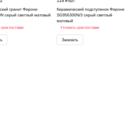
2
118 ₽/
шт
ский гранит Ферони
Керамический подступенок Ферони
N серый светлый матовый
SG956300N/3 серый светлый
матовый
 срок поставки
Уточнить срок поставки
ть
Заказать