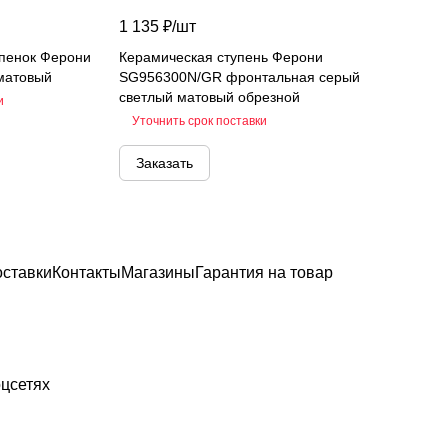
1 135 ₽/
шт
упенок Ферони
Керамическая ступень Ферони
матовый
SG956300N/GR фронтальная серый
светлый матовый обрезной
и
Уточнить срок поставки
Заказать
оставки
Контакты
Магазины
Гарантия на товар
цсетях