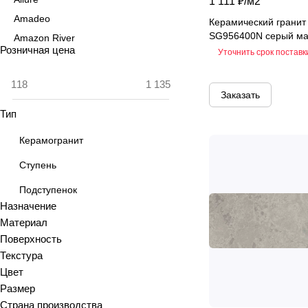
1 111 ₽/
м2
Amadeo
Керамический гранит
SG956400N серый ма
Amazon River
Розничная цена
Уточнить срок поставк
Amber Agate
American Calacatta
Заказать
Andrea
Тип
Antiquewood
Aragon
Керамогранит
Ardesia
Ступень
Arena
Подступенок
Argentina
Назначение
Armani marble
Материал
Art
Поверхность
Art Ceramic 60х120
Текстура
Arts
Цвет
Размер
Ascot
Страна производства
Asher