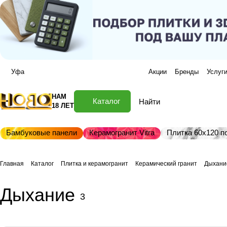
Уфа
Акции
Бренды
Услуг
НАМ
Каталог
18 ЛЕТ
Бамбуковые панели
Керамогранит Vitra
Плитка 60х120 по
Главная
Каталог
Плитка и керамогранит
Керамический гранит
Дыхани
Дыхание
3