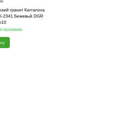
м2
кий гранит Kerranova
K-2341 Бежевый DGR
x10
я программа
ину