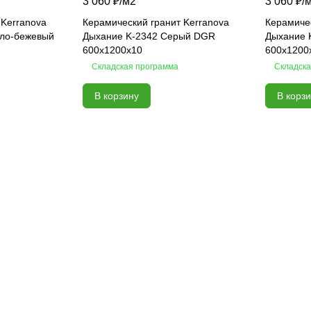
3 060 ₽/
м2
3 060 ₽/
 Kerranova
Керамический гранит Kerranova
Керамичес
тло-бежевый
Дыхание K-2342 Серый DGR
Дыхание 
600x1200x10
600x1200
Складская программа
Складска
В корзину
В корз