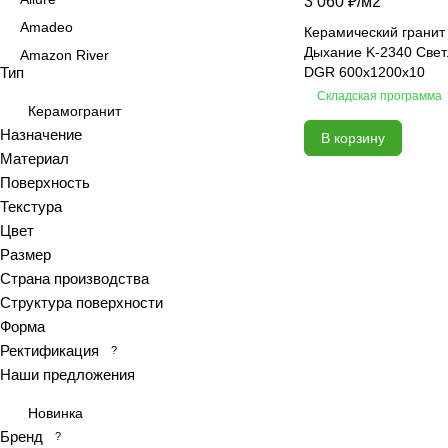
3 060 ₽/
м2
Amadeo
Керамический гранит
Дыхание K-2340 Све
Amazon River
Тип
DGR 600x1200x10
Amber Agate
Складская программа
American Calacatta
Керамогранит
Назначение
В корзину
Andrea
Материал
Antiquewood
Поверхность
Aragon
Текстура
Ardesia
Цвет
Arena
Размер
Страна производства
Argentina
Структура поверхности
Armani marble
Форма
Art
Ректификация
?
Art Ceramic 60х120
Наши предложения
Arts
Новинка
Ascot
Бренд
?
Asher