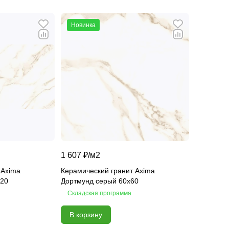
Новинка
1 607 ₽/
м2
 Axima
Керамический гранит Axima
120
Дортмунд серый 60х60
Складская программа
В корзину