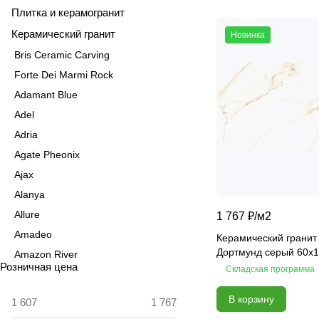
Плитка и керамогранит
Керамический гранит
Новинка
Bris Ceramic Carving
Forte Dei Marmi Rock
Adamant Blue
Adel
Adria
Agate Pheonix
Ajax
Alanya
Allure
1 767 ₽/
м2
Amadeo
Керамический гранит
Дортмунд серый 60х
Amazon River
Розничная цена
Складская программа
Amber Agate
American Calacatta
В корзину
Andrea