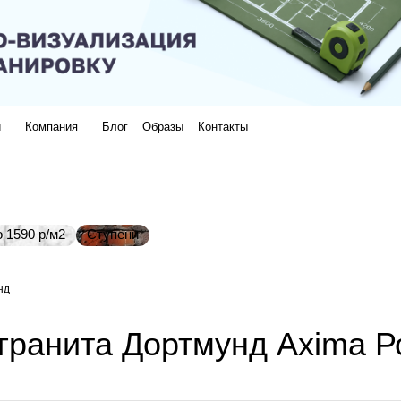
и
Компания
Блог
Образы
Контакты
 1590 р/м2
Ступени
нд
гранита Дортмунд Axima Р