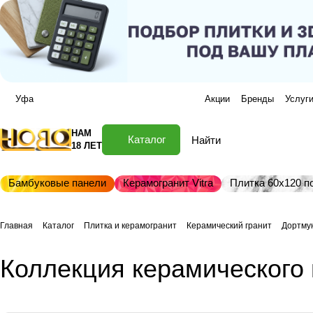
Уфа
Акции
Бренды
Услуг
НАМ
Каталог
18 ЛЕТ
Бамбуковые панели
Керамогранит Vitra
Плитка 60х120 по
Главная
Каталог
Плитка и керамогранит
Керамический гранит
Дортму
Коллекция керамического 