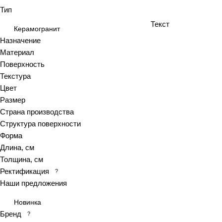
Тип
Antiquewood
Текст
Aragon
Керамогранит
Ardesia
Назначение
Материал
Arena
Поверхность
Argentina
Текстура
Armani marble
Цвет
Art
Размер
Art Ceramic 60х120
Страна производства
Arts
Структура поверхности
Форма
Ascot
Длина, см
Asher
Толщина, см
At.Aren
Ректификация
?
At.Elite
Наши предложения
At.Piraeus
Новинка
At.Viggo
Бренд
?
Atlantic marble