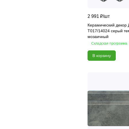
Ideal GC
Incisio
2 991 ₽/
шт
Industry
Керамический декор
T017/14024 серый т
Ivory
мозаичный
Joy
Складская программа
Kids
В корзину
Kyoto
Lane
Latila
Lauretta
Legno
Levanto Nero
Liberty
Liberty
Libretto
Light