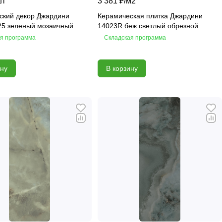
шт
3 381 ₽/
м2
ский декор Джардини
Керамическая плитка Джардини
25 зеленый мозаичный
14023R беж светлый обрезной
я программа
Складская программа
ину
В корзину