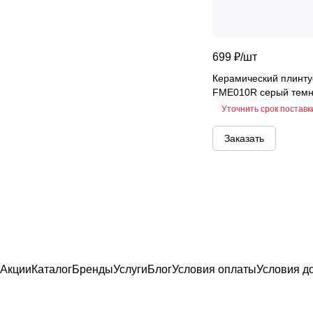
Lira
Lounge
699 ₽/
шт
Luce
Madra
Керамический плинт
FME010R серый тем
Magica
Уточнить срок поставк
Magma
Mallorca
Заказать
Malwiya
Marella
Marmaris
Marmo
Mayfair
Menara
Акции
Каталог
Бренды
Услуги
Блог
Условия оплаты
Условия д
Metro
Midori
Modello