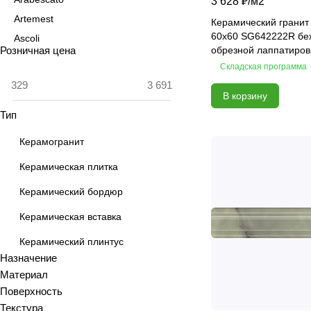
3 628 ₽/
м2
Artemest
Керамический гранит
60х60 SG642222R бе
Ascoli
Розничная цена
обрезной лаппатиро
Aspen
Складская программа
Astrid
В корзину
Atlas
Тип
Azolla
Bianca
Керамогранит
Blanc
Керамическая плитка
Bricks
Керамический бордюр
Brooklyn
Calacatta
Керамическая вставка
Calacatta Fantasy
Керамический плинтус
Calacatta Gold
Назначение
Calacatta Grey
Материал
Поверхность
Calacatta Ivory
Текстура
Calacatta Opaco