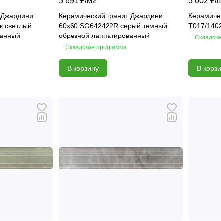
3 691 ₽/
м2
3 002 ₽/
 Джардини
Керамический гранит Джардини
Керамиче
ж светлый
60х60 SG642422R серый темный
T017/140
ванный
обрезной лаппатированный
Складска
Складская программа
В корзину
В корз