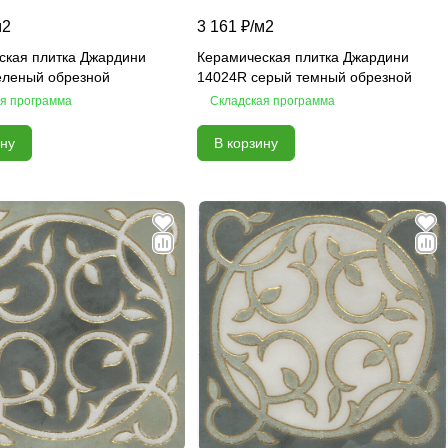
м2
3 161 ₽/
м2
ская плитка Джардини
Керамическая плитка Джардини
еленый обрезной
14024R серый темный обрезной
я программа
Складская программа
ину
В корзину