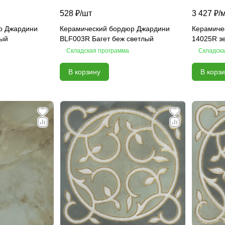
528 ₽/
шт
3 427 ₽/
р Джардини
Керамический бордюр Джардини
Керамиче
ный
BLF003R Багет беж светлый
14025R з
Складская программа
Складска
В корзину
В корз