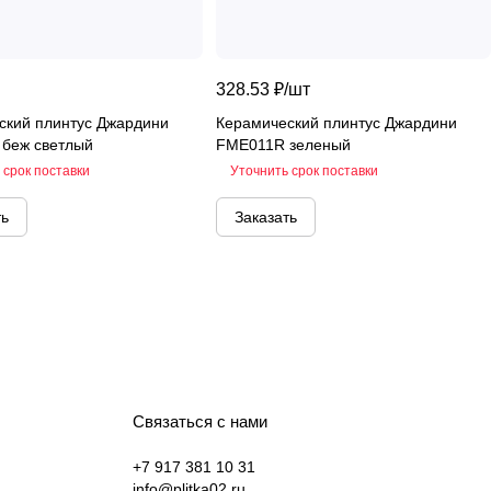
328.53 ₽/
шт
ский плинтус Джардини
Керамический плинтус Джардини
беж светлый
FME011R зеленый
 срок поставки
Уточнить срок поставки
ть
Заказать
Связаться с нами
+7 917 381 10 31
info@plitka02.ru