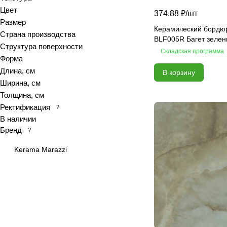
Цвет
374.88 ₽/
шт
Calacatta royal
Размер
Calypso
Керамический бордю
Страна производства
BLF005R Багет зеле
Cariota
Структура поверхности
Складская программа
Carrara
Форма
Длина, см
Celia
В корзину
Ширина, см
Chateau
Толщина, см
Colores
Ректификация
?
Constance
В наличии
Delicato
Бренд
?
Desert
Kerama Marazzi
Devore
Ebri
Eclipse
Elegance
Elegance
Equadore