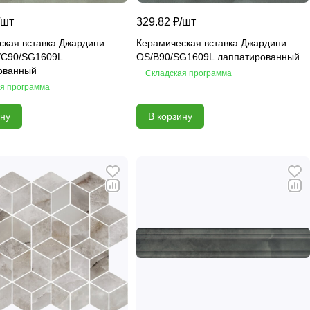
шт
329.82 ₽/
шт
ская вставка Джардини
Керамическая вставка Джардини
/C90/SG1609L
OS/B90/SG1609L лаппатированный
ованный
Складская программа
я программа
ину
В корзину