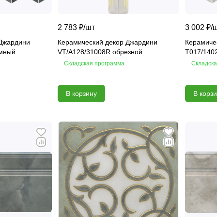
2 783 ₽/
шт
3 002 ₽/
 Джардини
Керамический декор Джардини
Керамиче
емный
VT/A128/31008R обрезной
T017/140
Складская программа
Складска
В корзину
В корз