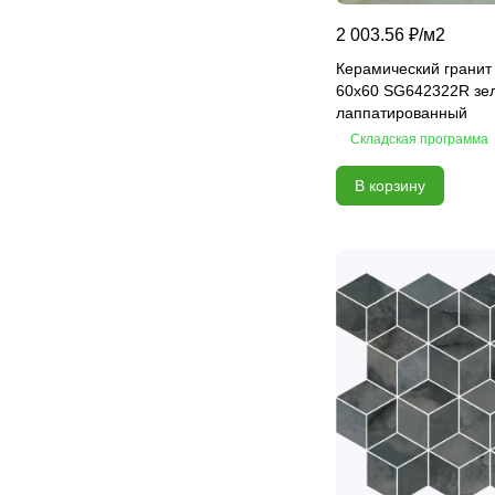
Fjord
2 003.56 ₽/
м2
Florance
Керамический гранит
60х60 SG642322R зе
Fortezza
лаппатированный
Fudzi
Складская программа
Gala
Galaxy
В корзину
Garda
Ginevra
Global
Grazia
Grey Portogallo
Haiku
Hokku
Hugo
Hygge
Hygge GC