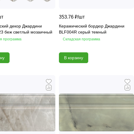
шт
353.76 ₽/
шт
ский декор Джардини
Керамический бордюр Джардини
23 беж светлый мозаичный
BLF004R серый темный
я программа
Складская программа
ину
В корзину