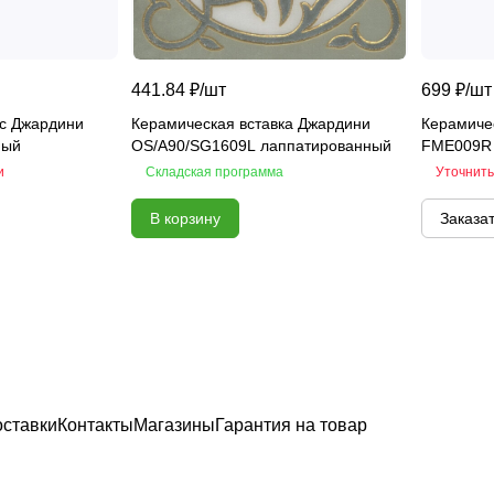
441.84 ₽/
шт
699 ₽/
шт
ус Джардини
Керамическая вставка Джардини
Керамиче
ный
OS/A90/SG1609L лаппатированный
FME009R 
и
Складская программа
Уточнить
В корзину
Заказа
оставки
Контакты
Магазины
Гарантия на товар