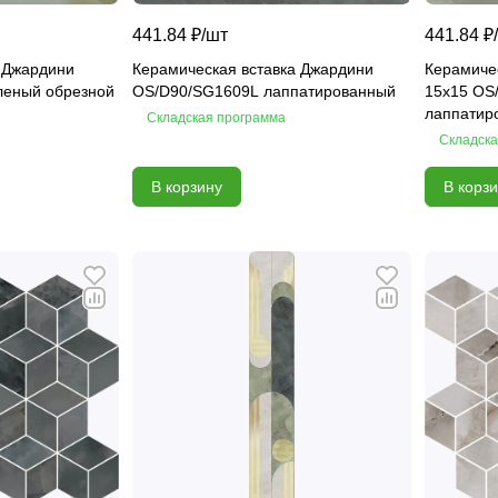
441.84 ₽/
шт
441.84 ₽/
 Джардини
Керамическая вставка Джардини
Керамиче
леный обрезной
OS/D90/SG1609L лаппатированный
15х15 OS
лаппатир
Складская программа
Складска
В корзину
В корз