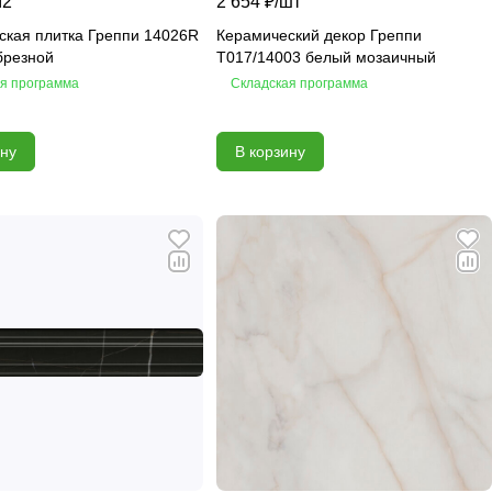
м2
2 654 ₽/
шт
ская плитка Греппи 14026R
Керамический декор Греппи
брезной
T017/14003 белый мозаичный
я программа
Складская программа
ину
В корзину