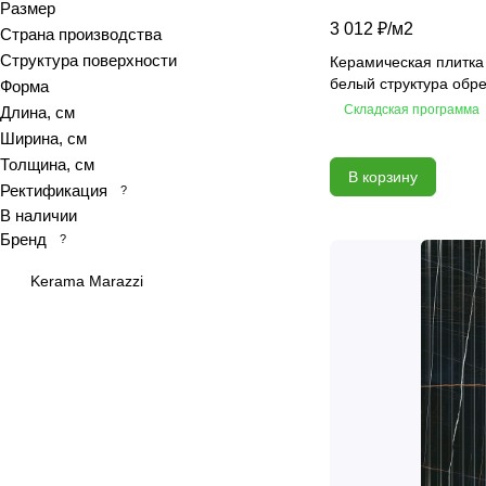
Размер
3 012 ₽/
м2
Calacatta royal
Страна производства
Структура поверхности
Calypso
Керамическая плитка
белый структура обр
Форма
Cariota
Складская программа
Длина, см
Carrara
Ширина, см
Celia
Толщина, см
В корзину
Chateau
Ректификация
?
Colores
В наличии
Бренд
?
Constance
Delicato
Kerama Marazzi
Desert
Devore
Ebri
Eclipse
Elegance
Elegance
Equadore