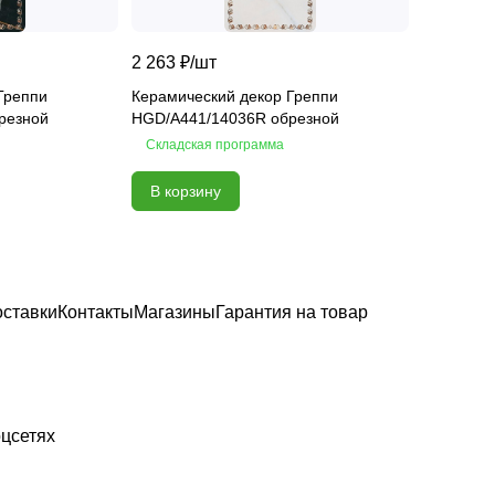
2 263 ₽/
шт
Греппи
Керамический декор Греппи
резной
HGD/A441/14036R обрезной
Складская программа
В корзину
оставки
Контакты
Магазины
Гарантия на товар
цсетях