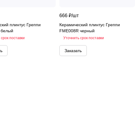
666 ₽/
шт
ский плинтус Греппи
Керамический плинтус Греппи
 белый
FME008R черный
 срок поставки
Уточнить срок поставки
ть
Заказать