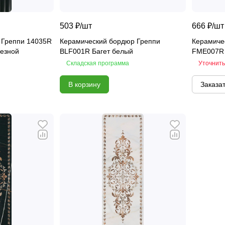
503 ₽/
шт
666 ₽/
шт
 Греппи 14035R
Керамический бордюр Греппи
Керамиче
резной
BLF001R Багет белый
FME007R
Складская программа
Уточнить
В корзину
Заказа