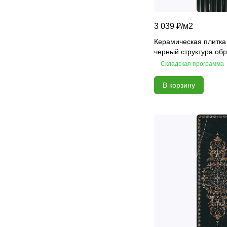
Fjord
3 039 ₽/
м2
Florance
Керамическая плитка
Fortezza
черный структура об
Fudzi
Складская программа
Gala
Galaxy
В корзину
Garda
Ginevra
Global
Grazia
Grey Portogallo
Haiku
Hokku
Hugo
Hygge
Hygge GC