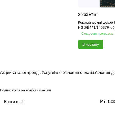
Ideal GC
Incisio
2 263 ₽/
шт
Industry
Керамический декор 
HGD/B441/14037R об
Ivory
Складская программа
Joy
Kids
В корзину
Kyoto
Lane
Latila
Lauretta
Акции
Каталог
Бренды
Услуги
Блог
Условия оплаты
Условия д
Legno
Levanto Nero
Подписаться
на новости и акции
Liberty
Liberty
политикой
Мы в со
конфиденциальности
Libretto
Light