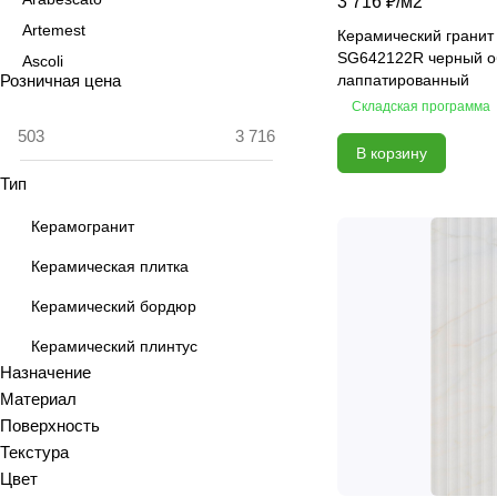
3 716 ₽/
м2
Artemest
Керамический гранит
SG642122R черный о
Ascoli
Розничная цена
лаппатированный
Aspen
Складская программа
Astrid
В корзину
Atlas
Тип
Azolla
Bianca
Керамогранит
Blanc
Керамическая плитка
Bricks
Керамический бордюр
Brooklyn
Calacatta
Керамический плинтус
Назначение
Calacatta Fantasy
Материал
Calacatta Gold
Поверхность
Calacatta Grey
Текстура
Calacatta Ivory
Цвет
Calacatta Opaco