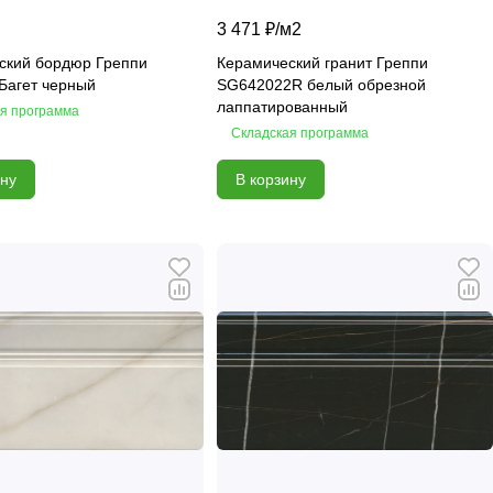
3 471 ₽/
м2
ский бордюр Греппи
Керамический гранит Греппи
Багет черный
SG642022R белый обрезной
лаппатированный
я программа
Складская программа
ину
В корзину