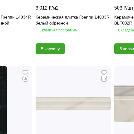
3 012 ₽/
м2
503 ₽/
шт
 Греппи 14034R
Керамическая плитка Греппи 14003R
Керамиче
езной
белый обрезной
BLF002R 
Складская программа
Складска
В корзину
В корз