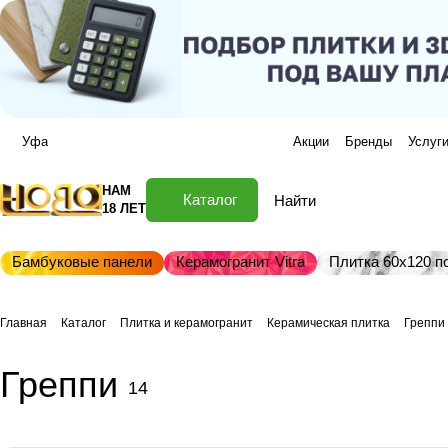
Уфа
Акции
Бренды
Услуг
НАМ
Каталог
18 ЛЕТ
Бамбуковые панели
Керамогранит Vitra
Плитка 60х120 по
Главная
Каталог
Плитка и керамогранит
Керамическая плитка
Греппи
Греппи
14