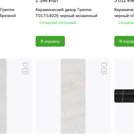
2 398 ₽/
шт
3 012 ₽/
 Греппи
Керамический декор Греппи
Керамиче
брезной
T017/14026 черный мозаичный
черный о
Складская программа
Складска
В корзину
В корз