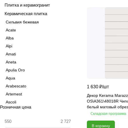
Плитка и керамогранит
Керамическая плитка
Сильвия бежевая
Acate
Alba
Alpi
Amati
Aneta
Apulia Oro
Aqua
Arabescato
1 630 ₽/
шт
Artemest
Декор Kerama Marazz
OS\A361\48018R Чип
Ascoli
Розничная цена
белый матовый обрез
Aspen
Складская программа
Astrid
В корзину
Atlas