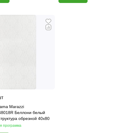
шт
rama Marazzi
48018R Беллони белый
труктура обрезной 40х80
я программа