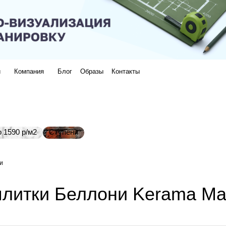
и
Компания
Блог
Образы
Контакты
 1590 р/м2
Ступени
и
литки Беллони Kerama Mar