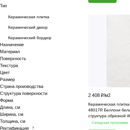
Тип
Azolla
Bianca
Керамическая плитка
Blanc
Керамический декор
Bricks
Керамический бордюр
Brooklyn
Назначение
Calacatta
Материал
Calacatta Fantasy
Поверхность
Calacatta Gold
Текстура
Calacatta Grey
Цвет
Размер
Calacatta Ivory
Страна производства
Calacatta Opaco
Структура поверхности
2 408 ₽/
м2
Calacatta royal
Форма
Calypso
Керамическая плитка
Длина, см
48017R Беллони бел
Cariota
Ширина, см
структура обрезной 4
Carrara
Толщина, см
Складская программа
Ректификация
Celia
?