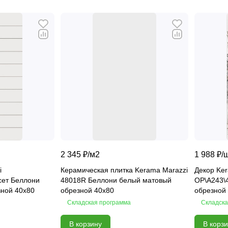
2 345 ₽/
м2
1 988 ₽/
i
Керамическая плитка Kerama Marazzi
Декор Ke
сет Беллони
48018R Беллони белый матовый
OP\A243\48017R Бе
ной 40х80
обрезной 40х80
обрезной
Складская программа
Складска
В корзину
В корз