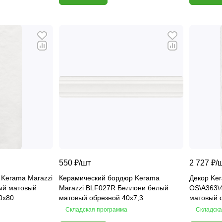
550 ₽/
шт
2 727 ₽/
 Kerama Marazzi
Керамический бордюр Kerama
Декор Ke
ый матовый
Marazzi BLF027R Беллони белый
OS\A363\
0х80
матовый обрезной 40х7,3
матовый с
Складская программа
Складска