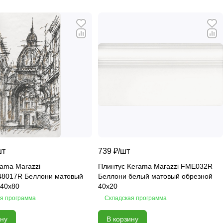
шт
739 ₽/
шт
rama Marazzi
Плинтус Kerama Marazzi FME032R
ллони матовый
Беллони белый матовый обрезной
 40х80
40х20
я программа
Складская программа
ину
В корзину