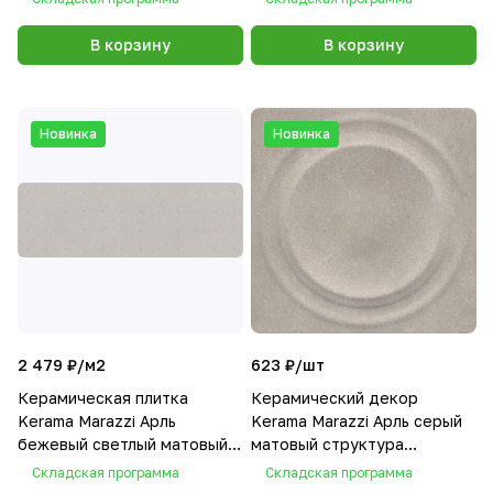
20x20x0,95
В корзину
В корзину
Новинка
Новинка
2 479 ₽/
м2
623 ₽/
шт
Керамическая плитка
Керамический декор
Kerama Marazzi Арль
Kerama Marazzi Арль серый
бежевый светлый матовый
матовый структура
структура обрезной
обрезной 20x20x0,95
Складская программа
Складская программа
40x120x1