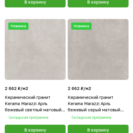
В корзину
В корзину
Новинка
Новинка
2 662 ₽/
м2
2 662 ₽/
м2
Керамический гранит
Керамический гранит
Kerama Marazzi Арль
Kerama Marazzi Арль
бежевый светлый матовый
бежевый серый матовый
обрезной 60x60x0,9
обрезной 60x60x0,9
Складская программа
Складская программа
В корзину
В корзину