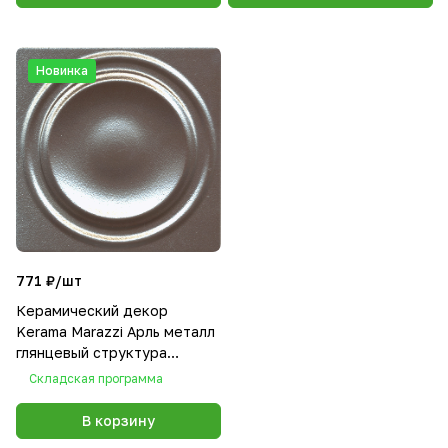
Новинка
771 ₽/
шт
Керамический декор
Kerama Marazzi Арль металл
глянцевый структура
обрезной 20x20x0,95
Складская программа
В корзину