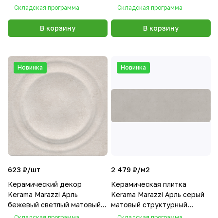
обрезной 40x30x1
Складская программа
Складская программа
В корзину
В корзину
Новинка
Новинка
623 ₽/
шт
2 479 ₽/
м2
Керамический декор
Керамическая плитка
Kerama Marazzi Арль
Kerama Marazzi Арль серый
бежевый светлый матовый
матовый структурный
структура обрезной
обрезной 40x120x1
Складская программа
Складская программа