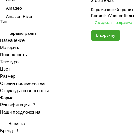
2 623 ₽/
м2
Amadeo
Керамический гранит
Keramik Wonder белы
Amazon River
Тип
Складская программа
Amber Agate
American Calacatta
Керамогранит
В корзину
Назначение
Andrea
Материал
Antiquewood
Поверхность
Aragon
Текстура
Ardesia
Цвет
Arena
Размер
Страна производства
Argentina
Структура поверхности
Armani marble
Форма
Art
Ректификация
?
Art Ceramic 60х120
Наши предложения
Arts
Новинка
Ascot
Бренд
?
Asher