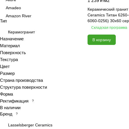
1 239 ₽/
м2
Amadeo
Керамический гранит 
Ceramics Титан 6260-0
Amazon River
Тип
6060-0256) 30х60 се
Amber Agate
Складская программа
American Calacatta
Керамогранит
Назначение
В корзину
Andrea
Материал
Antiquewood
Поверхность
Aragon
Текстура
Ardesia
Цвет
Arena
Размер
Страна производства
Argentina
Структура поверхности
Armani marble
Форма
Art
Ректификация
?
Art Ceramic 60х120
В наличии
Arts
Бренд
?
Ascot
Lasselsberger Ceramics
Asher