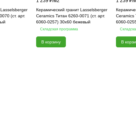
1 239 ₽/
м2
1 239 ₽/
Lasselsberger
Керамический гранит Lasselsberger
Керамичес
070 (ст. арт.
Ceramics Титан 6260-0071 (ст. арт.
Ceramics 
рый
6060-0257) 30х60 бежевый
6060-0255
Складская программа
Складска
В корзину
В корз