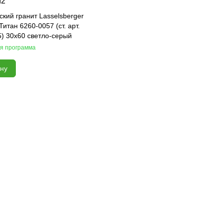
м2
кий гранит Lasselsberger
Титан 6260-0057 (ст. арт.
) 30х60 светло-серый
я программа
ину