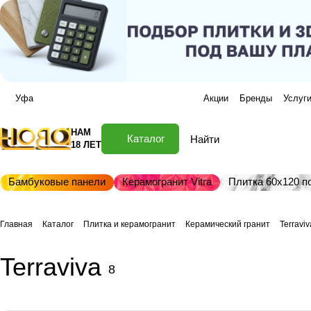
Уфа
Акции
Бренды
Услуг
НАМ
Каталог
18 ЛЕТ
Бамбуковые панели
Керамогранит Vitra
Плитка 60х120 по
Главная
Каталог
Плитка и керамогранит
Керамический гранит
Terraviv
Terraviva
8