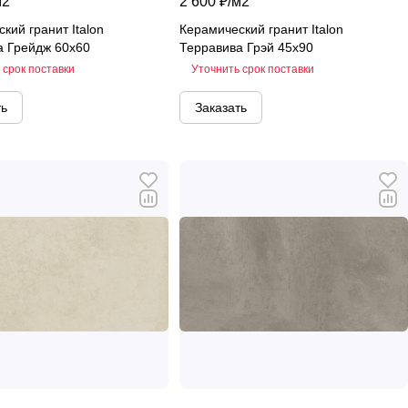
м2
2 600 ₽/
м2
кий гранит Italon
Керамический гранит Italon
а Грейдж 60х60
Терравива Грэй 45х90
 срок поставки
Уточнить срок поставки
ть
Заказать