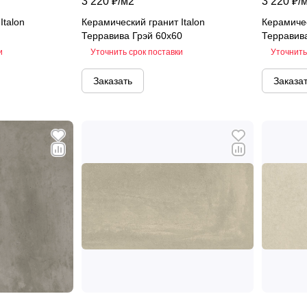
3 220 ₽/
м2
3 220 ₽/
Italon
Керамический гранит Italon
Керамичес
Терравива Грэй 60х60
Терравив
и
Уточнить срок поставки
Уточнить
Заказать
Заказа