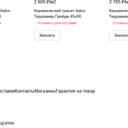
2 600 ₽/
м2
2 765 ₽/
Italon
Керамический гранит Italon
Керамичес
0
Терравива Грейдж 45х90
Терравив
и
Уточнить срок поставки
Уточнить
Заказать
Заказа
оставки
Контакты
Магазины
Гарантия на товар
цсетях