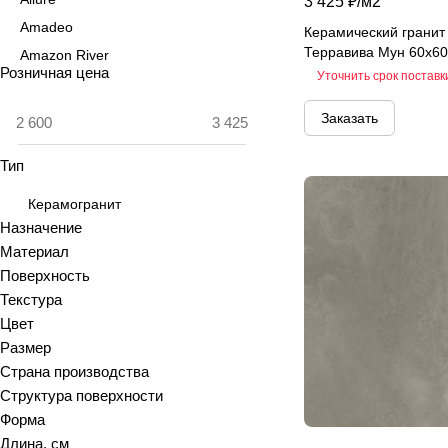
3 425 ₽/
м2
Amadeo
Керамический гранит 
Терравива Мун 60х60
Amazon River
Розничная цена
Уточнить срок поставк
Amber Agate
American Calacatta
Заказать
Andrea
Тип
Antiquewood
Aragon
Керамогранит
Ardesia
Назначение
Материал
Arena
Поверхность
Argentina
Текстура
Armani marble
Цвет
Art
Размер
Art Ceramic 60х120
Страна производства
Arts
Структура поверхности
Форма
Ascot
Длина, см
Asher