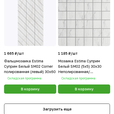
1 665 ₽/
шт
1 185 ₽/
шт
Фальшмозаика Estima
Мозаика Estima Суприм
Суприм Белый SM02 Corner
Белый SM02 (5x5) 30x30
полированная (левый) 30x60
Неполированная/
Полированная
Складская программа
Складская программа
В корзину
В корзину
Загрузить еще