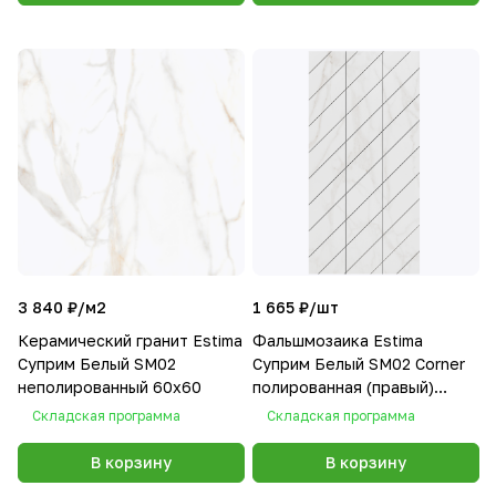
3 840 ₽/
м2
1 665 ₽/
шт
Керамический гранит Estima
Фальшмозаика Estima
Суприм Белый SM02
Суприм Белый SM02 Corner
неполированный 60x60
полированная (правый)
30x60
Складская программа
Складская программа
В корзину
В корзину