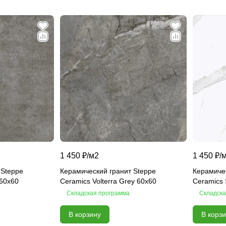
1 450 ₽/
м2
1 450 ₽/
 Steppe
Керамический гранит Steppe
Керамичес
 60х60
Ceramics Volterra Grey 60х60
Ceramics 
Складская программа
Складска
В корзину
В корз