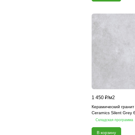
Carving
Casa Blanca
Cascade
Caspian onyx
Centro
Charm Onyx
Charme Advance
Charme Deluxe
Charme Evo
Charme Extra
Choco
1 450 ₽/
м2
Cinar
Керамический гранит
Climb
Ceramics Silent Grey 
Coastline
Складская программа
Coliseum
В корзину
Colorwood