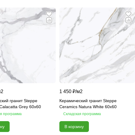
м2
1 450 ₽/
м2
кий гранит Steppe
Керамический гранит Steppe
Calacatta Grey 60х60
Ceramics Natura White 60х60
я программа
Складская программа
ину
В корзину