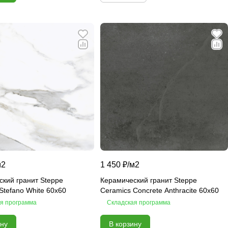
м2
1 450 ₽/
м2
кий гранит Steppe
Керамический гранит Steppe
Stefano White 60х60
Ceramics Concrete Anthracite 60х60
я программа
Складская программа
ину
В корзину