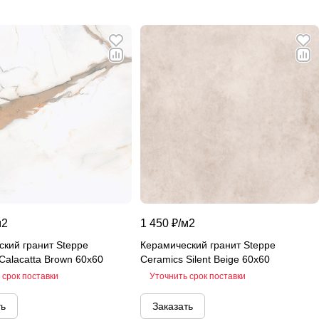
м2
1 450 ₽/
м2
кий гранит Steppe
Керамический гранит Steppe
Calacatta Brown 60х60
Ceramics Silent Beige 60х60
 срок поставки
Уточнить срок поставки
ть
Заказать