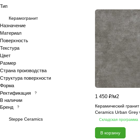
Тип
Antiquewood
Aragon
Керамогранит
Ardesia
Назначение
Материал
Arena
Поверхность
Argentina
Текстура
Armani marble
Цвет
Art
Размер
Art Ceramic 60х120
Страна производства
Arts
Структура поверхности
Форма
Ascot
Ректификация
?
Asher
1 450 ₽/
м2
В наличии
At.Aren
Керамический гранит
Бренд
?
At.Elite
Ceramics Urban Grey
Steppe Ceramics
Складская программа
At.Piraeus
At.Viggo
В корзину
Atlantic marble