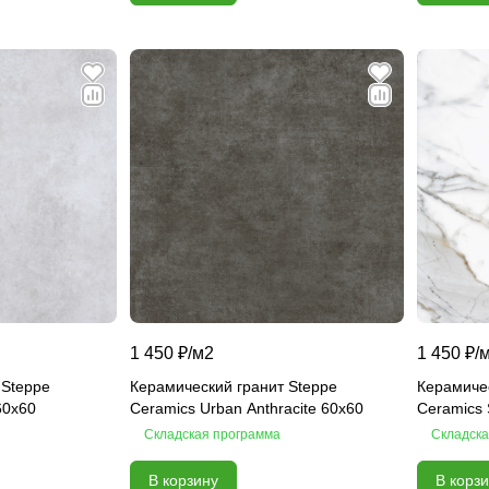
1 450 ₽/
м2
1 450 ₽/
 Steppe
Керамический гранит Steppe
Керамичес
60х60
Ceramics Urban Anthracite 60х60
Ceramics 
Складская программа
Складска
В корзину
В корз