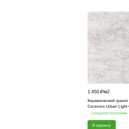
Bris Ceramic Glossy
Butterfly
Calacatta Andrea
Calacatta Arabesque
Calacatta Luna
Calacatta Montreal
Calacatta Premium
Calacatta Regal
Callacata
Calm
Camelot
1 450 ₽/
м2
Cameo
Керамический гранит
Carrara
Ceramics Urban Light
Carrara
Складская программа
Carrara Cersei
В корзину
Carrara Premium