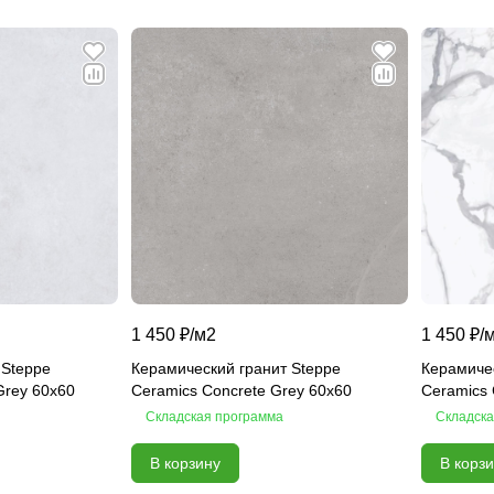
1 450 ₽/
м2
1 450 ₽/
 Steppe
Керамический гранит Steppe
Керамичес
 Grey 60х60
Ceramics Concrete Grey 60х60
Ceramics 
Складская программа
Складска
В корзину
В корз