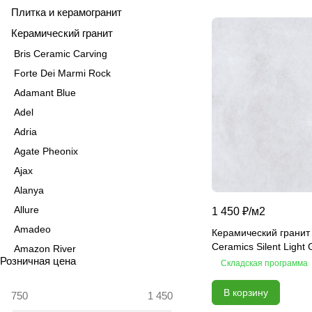
Плитка и керамогранит
Керамический гранит
Bris Ceramic Carving
Forte Dei Marmi Rock
Adamant Blue
Adel
Adria
Agate Pheonix
Ajax
Alanya
Allure
1 450 ₽/
м2
Amadeo
Керамический гранит
Ceramics Silent Light
Amazon River
Розничная цена
Складская программа
Amber Agate
American Calacatta
В корзину
Andrea