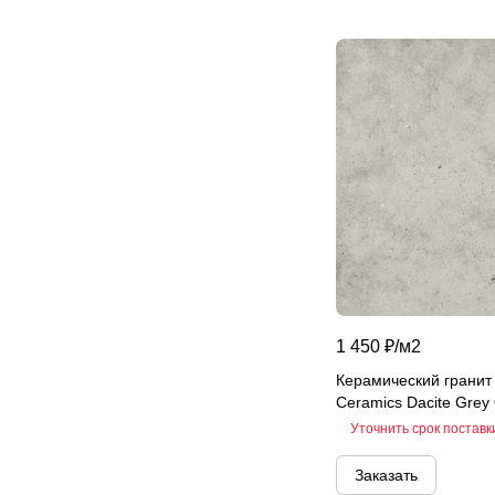
Atlantis
Bali
Basalt
Belek
Belvedere
Beton
Beton Grey
Black Calacatta
Black sky
Bliss
Blues
1 450 ₽/
м2
Blumarin
Керамический гранит
Bodrum
Ceramics Dacite Grey
Bologna
Уточнить срок поставк
Borge
Заказать
Brazylyan Sky