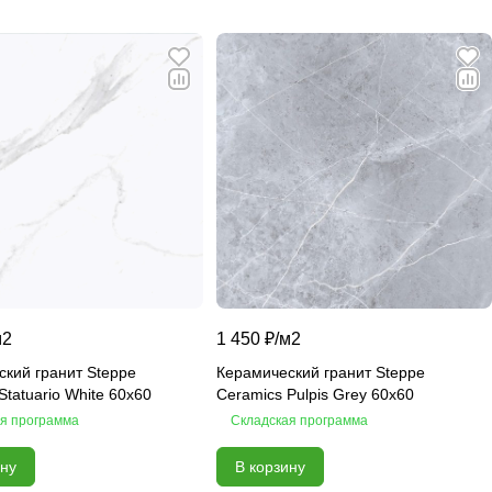
м2
1 450 ₽/
м2
кий гранит Steppe
Керамический гранит Steppe
Statuario White 60х60
Ceramics Pulpis Grey 60х60
я программа
Складская программа
ину
В корзину