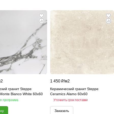
м2
1 450 ₽/
м2
кий гранит Steppe
Керамический гранит Steppe
Monte Bianco White 60х60
Ceramics Alamo 60х60
я программа
Уточнить срок поставки
ину
Заказать