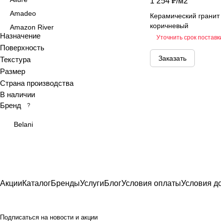
1 254 ₽/
м2
Amadeo
Керамический грани
коричневый
Amazon River
Назначение
Уточнить срок поставк
Amber Agate
Поверхность
American Calacatta
Заказать
Текстура
Andrea
Размер
Antiquewood
Страна производства
В наличии
Aragon
Бренд
?
Ardesia
Arena
Belani
Argentina
Armani marble
Art
Art Ceramic 60х120
Акции
Каталог
Бренды
Услуги
Блог
Условия оплаты
Условия д
Arts
Ascot
Подписаться
на новости и акции
Asher