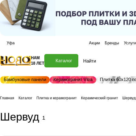
Уфа
Акции
Бренды
Услуг
НАМ
Каталог
18 ЛЕТ
Бамбуковые панели
Керамогранит Vitra
Плитка 60х120 по
Главная
Каталог
Плитка и керамогранит
Керамический гранит
Шервуд
Шервуд
1