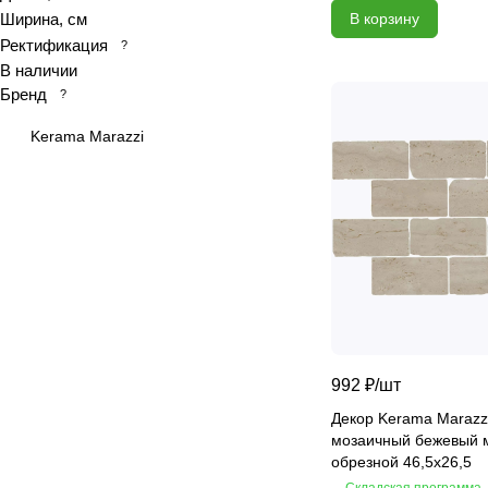
Ширина, см
В корзину
Atlantis
Ректификация
?
Bali
В наличии
Basalt
Бренд
?
Belek
Kerama Marazzi
Belvedere
Beton
Beton Grey
Black Calacatta
Black sky
Bliss
Blues
Blumarin
992 ₽/
шт
Bodrum
Декор Kerama Marazz
Bologna
мозаичный бежевый 
Borge
обрезной 46,5х26,5
Brazylyan Sky
Складская программа