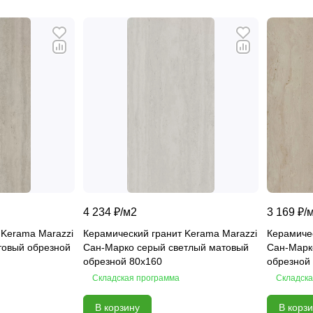
4 234 ₽/
м2
3 169 ₽/
 Kerama Marazzi
Керамический гранит Kerama Marazzi
Керамичес
товый обрезной
Сан-Марко серый светлый матовый
Сан-Марк
обрезной 80х160
обрезной
Складская программа
Складска
В корзину
В корз