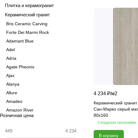
Плитка и керамогранит
Керамический гранит
Bris Ceramic Carving
Forte Dei Marmi Rock
Adamant Blue
Adel
Adria
Agate Pheonix
Ajax
Alanya
Allure
4 234 ₽/
м2
Amadeo
Керамический гранит
Сан-Марко серый ма
Amazon River
Розничная цена
80х160
Amber Agate
Складская программа
American Calacatta
В корзину
Andrea