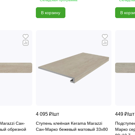
В корзину
В корз
4 095 ₽/
шт
449 ₽/
шт
Marazzi Сан-
Ступень клеёная Kerama Marazzi
Подступен
вый обрезной
Сан-Марко бежевый матовый 33х80
Марко се