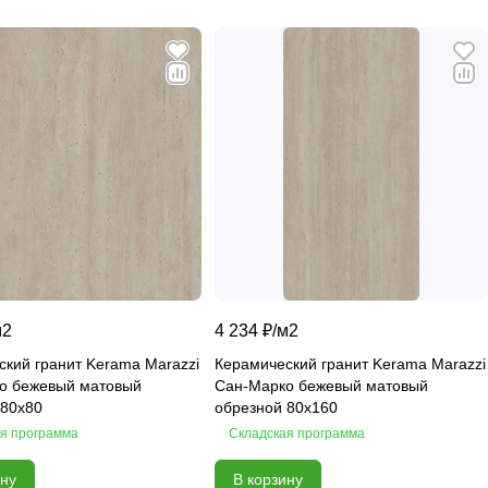
м2
4 234 ₽/
м2
кий гранит Kerama Marazzi
Керамический гранит Kerama Marazzi
о бежевый матовый
Сан-Марко бежевый матовый
 80х80
обрезной 80х160
я программа
Складская программа
ину
В корзину