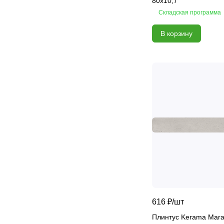
80х10,7
Carving
Складская программа
Casa Blanca
В корзину
Cascade
Caspian onyx
Centro
Charm Onyx
Charme Advance
Charme Deluxe
Charme Evo
Charme Extra
Choco
Cinar
Climb
Coastline
616 ₽/
шт
Coliseum
Плинтус Kerama Mara
Colorwood