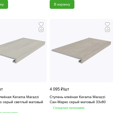
ину
В корзину
шт
4 095 ₽/
шт
леёная Kerama Marazzi
Ступень клеёная Kerama Marazzi
о серый светлый матовый
Сан-Марко серый матовый 33х80
Складская программа
я программа