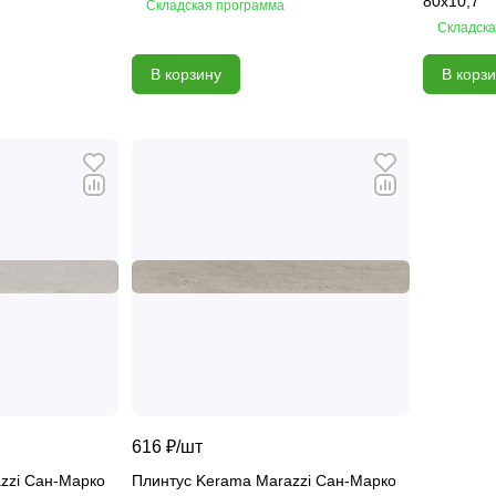
80х10,7
Складская программа
Складска
В корзину
В корз
616 ₽/
шт
zzi Сан-Марко
Плинтус Kerama Marazzi Сан-Марко