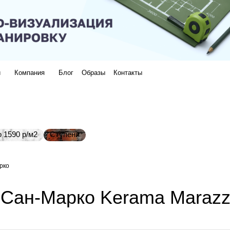
и
Компания
Блог
Образы
Контакты
 1590 р/м2
Ступени
рко
 Сан-Марко Kerama Marazz