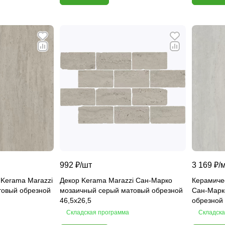
992 ₽/
шт
3 169 ₽/
 Kerama Marazzi
Декор Kerama Marazzi Сан-Марко
Керамичес
товый обрезной
мозаичный серый матовый обрезной
Сан-Марк
46,5х26,5
обрезной
Складская программа
Складска