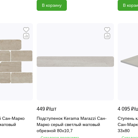
В корзину
В корз
449 ₽/
шт
4 095 ₽/
i Сан-Марко
Подступенок Kerama Marazzi Сан-
Ступень к
матовый
Марко серый светлый матовый
Сан-Марк
обрезной 80х10,7
33х80
Складская программа
Складска