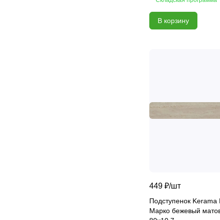
Bris Ceramic Glossy
В корзину
Butterfly
Calacatta Andrea
Calacatta Arabesque
Calacatta Luna
Calacatta Montreal
Calacatta Premium
Calacatta Regal
Callacata
Calm
Camelot
Cameo
Carrara
449 ₽/
шт
Carrara
Подступенок Kerama 
Carrara Cersei
Марко бежевый мато
Carrara Premium