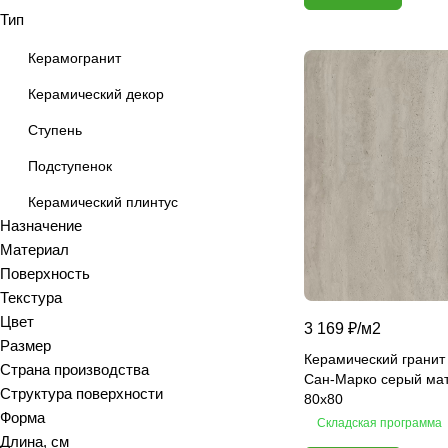
Тип
Antiquewood
Aragon
Керамогранит
Ardesia
Керамический декор
Arena
Ступень
Argentina
Armani marble
Подступенок
Art
Керамический плинтус
Art Ceramic 60х120
Назначение
Arts
Материал
Поверхность
Ascot
Текстура
Asher
Цвет
3 169 ₽/
м2
At.Aren
Размер
At.Elite
Керамический гранит
Страна производства
Сан-Марко серый ма
At.Piraeus
Структура поверхности
80х80
At.Viggo
Форма
Складская программа
Длина, см
Atlantic marble