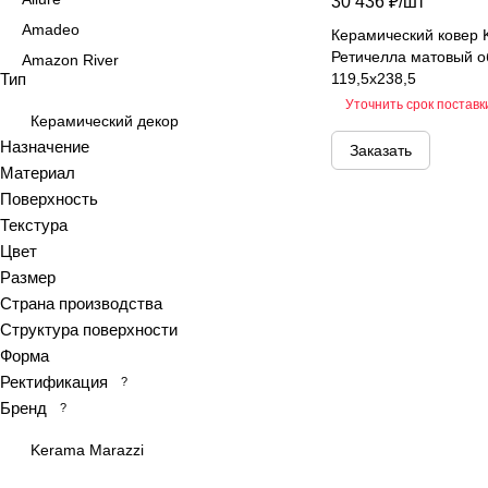
30 436 ₽/
шт
Amadeo
Керамический ковер 
Ретичелла матовый о
Amazon River
Тип
119,5x238,5
Amber Agate
Уточнить срок поставк
American Calacatta
Керамический декор
Назначение
Заказать
Andrea
Материал
Antiquewood
Поверхность
Aragon
Текстура
Ardesia
Цвет
Arena
Размер
Страна производства
Argentina
Структура поверхности
Armani marble
Форма
Art
Ректификация
?
Art Ceramic 60х120
Бренд
?
Arts
Kerama Marazzi
Ascot
Asher