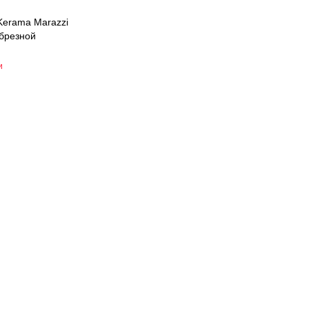
Kerama Marazzi
брезной
и