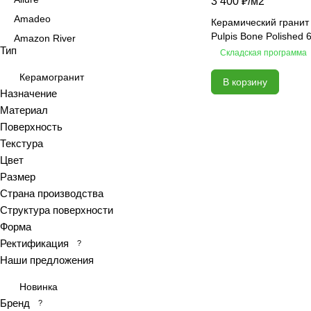
3 400 ₽/
м2
Amadeo
Керамический гранит
Pulpis Bone Polished 
Amazon River
Тип
Складская программа
Amber Agate
American Calacatta
Керамогранит
В корзину
Назначение
Andrea
Материал
Antiquewood
Поверхность
Aragon
Текстура
Ardesia
Цвет
Arena
Размер
Страна производства
Argentina
Структура поверхности
Armani marble
Форма
Art
Ректификация
?
Art Ceramic 60х120
Наши предложения
Arts
Новинка
Ascot
Бренд
?
Asher