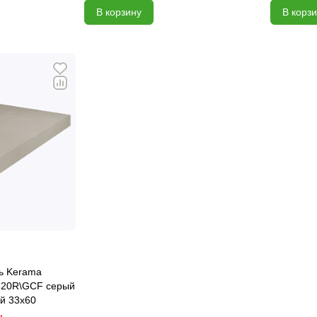
В корзину
В корз
ь Kerama
320R\GCF серый
й 33x60
и