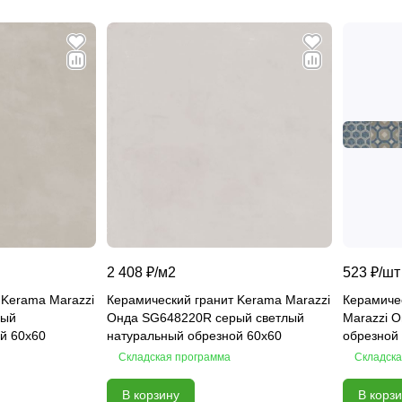
2 408 ₽/
м2
523 ₽/
шт
 Kerama Marazzi
Керамический гранит Kerama Marazzi
Керамиче
рый
Онда SG648220R серый светлый
Marazzi 
й 60х60
натуральный обрезной 60х60
обрезной 6
OS\B245\
Складская программа
Складска
В корзину
В корз