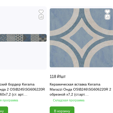
118 ₽/
шт
ский бордюр Kerama
Керамическая вставка Kerama
Онда 2 OS\B245\SG606220R
Marazzi Онда OS\B246\SG606220R 2
0х7,2 (ст. арт.
обрезной х7,2 (ст.арт.
SG6062R)
OS\B246\SG6062R)
я программа
Складская программа
ину
В корзину