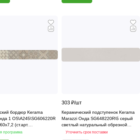
303 ₽/
шт
ский бордюр Kerama
Керамический подступенок Kerama
Онда 1 OS\A245\SG606220R
Marazzi Онда SG648220R\5 серый
0х7,2 (ст.арт.
светлый натуральный обрезной
SG6062R)
60х10,7
я программа
Уточнить срок поставки