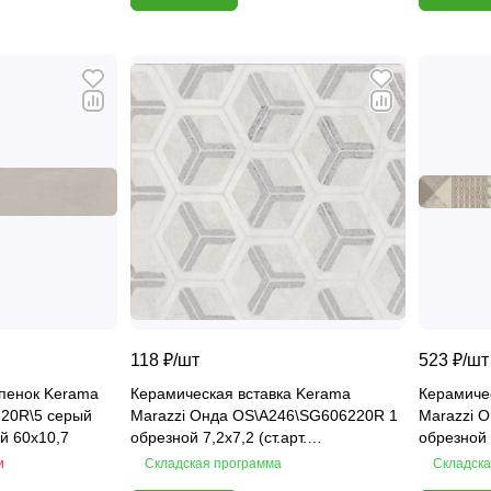
118 ₽/
шт
523 ₽/
шт
пенок Kerama
Керамическая вставка Kerama
Керамиче
320R\5 серый
Marazzi Онда OS\A246\SG606220R 1
Marazzi 
й 60х10,7
обрезной 7,2х7,2 (ст.арт.
обрезной 6
OS\A246\SG6062R)
OS\A245\
и
Складская программа
Складска