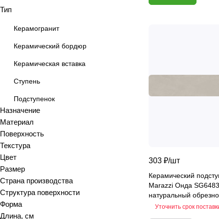
Тип
Antiquewood
Aragon
Керамогранит
Ardesia
Керамический бордюр
Arena
Керамическая вставка
Argentina
Armani marble
Ступень
Art
Подступенок
Art Ceramic 60х120
Назначение
Arts
Материал
Поверхность
Ascot
Текстура
Asher
Цвет
303 ₽/
шт
At.Aren
Размер
At.Elite
Керамический подсту
Страна производства
Marazzi Онда SG648
At.Piraeus
Структура поверхности
натуральный обрезно
At.Viggo
Форма
Уточнить срок поставк
Длина, см
Atlantic marble