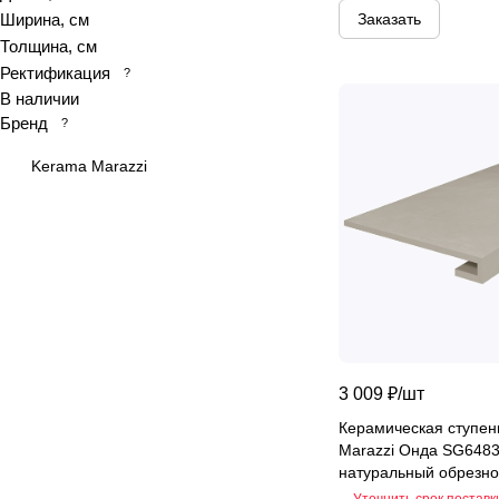
Ширина, см
Заказать
Atlantis
Толщина, см
Bali
Ректификация
?
Basalt
В наличии
Belek
Бренд
?
Belvedere
Kerama Marazzi
Beton
Beton Grey
Black Calacatta
Black sky
Bliss
Blues
Blumarin
3 009 ₽/
шт
Bodrum
Керамическая ступен
Bologna
Marazzi Онда SG648
Borge
натуральный обрезно
Brazylyan Sky
Уточнить срок поставк