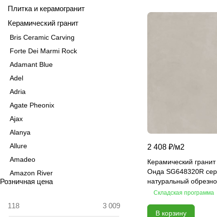
Плитка и керамогранит
Керамический гранит
Bris Ceramic Carving
Forte Dei Marmi Rock
Adamant Blue
Adel
Adria
Agate Pheonix
Ajax
Alanya
Allure
2 408 ₽/
м2
Amadeo
Керамический гранит
Онда SG648320R се
Amazon River
Розничная цена
натуральный обрезно
Amber Agate
Складская программа
American Calacatta
В корзину
Andrea