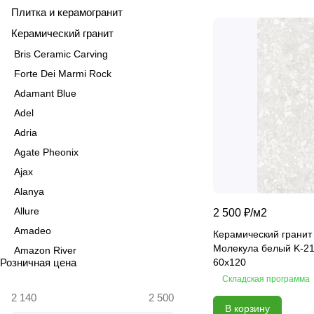
Плитка и керамогранит
Керамический гранит
Bris Ceramic Carving
Forte Dei Marmi Rock
Adamant Blue
Adel
Adria
Agate Pheonix
Ajax
Alanya
Allure
2 500 ₽/
м2
Amadeo
Керамический гранит
Молекула белый K-2
Amazon River
Розничная цена
60х120
Amber Agate
Складская программа
American Calacatta
В корзину
Andrea