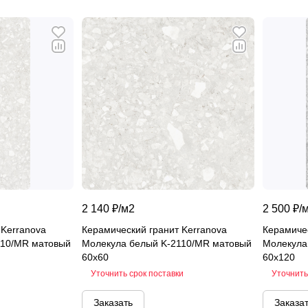
2 140 ₽/
м2
2 500 ₽/
 Kerranova
Керамический гранит Kerranova
Керамичес
110/MR матовый
Молекула белый K-2110/MR матовый
Молекула
60х60
60х120
Уточнить срок поставки
Уточнить
Заказать
Заказа