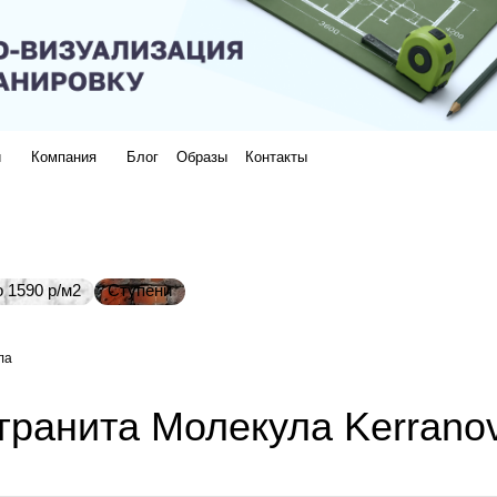
и
Компания
Блог
Образы
Контакты
 1590 р/м2
Ступени
ла
гранита Молекула Kerrano