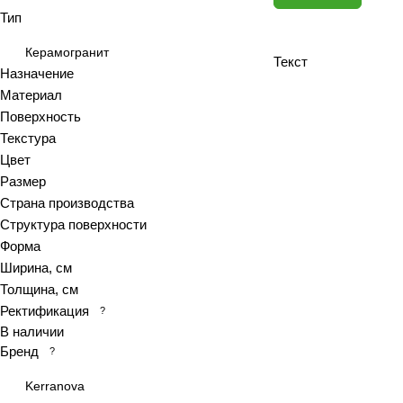
Тип
Antiquewood
Aragon
Керамогранит
Текст
Ardesia
Назначение
Материал
Arena
Поверхность
Argentina
Текстура
Armani marble
Цвет
Art
Размер
Art Ceramic 60х120
Страна производства
Arts
Структура поверхности
Форма
Ascot
Ширина, см
Asher
Толщина, см
At.Aren
Ректификация
?
At.Elite
В наличии
At.Piraeus
Бренд
?
At.Viggo
Kerranova
Atlantic marble