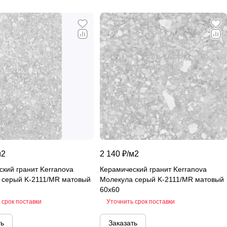
м2
2 140 ₽/
м2
кий гранит Kerranova
Керамический гранит Kerranova
 серый K-2111/MR матовый
Молекула серый K-2111/MR матовый
60х60
 срок поставки
Уточнить срок поставки
ть
Заказать