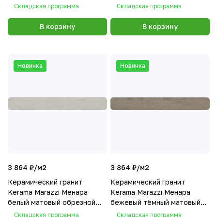
20x160
обрезной 20x160
Складская программа
Складская программа
В корзину
В корзину
Новинка
Новинка
3 864 ₽/
м2
3 864 ₽/
м2
Керамический гранит
Керамический гранит
Kerama Marazzi Менара
Kerama Marazzi Менара
белый матовый обрезной
бежевый тёмный матовый
20x160
обрезной 20x160
Складская программа
Складская программа