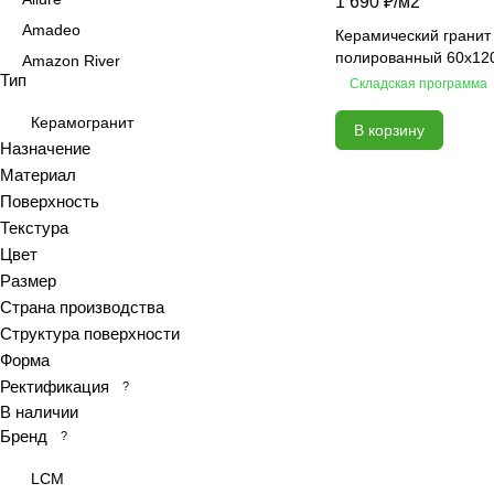
1 690 ₽/
м2
Amadeo
Керамический гранит 
полированный 60х12
Amazon River
Тип
Складская программа
Amber Agate
American Calacatta
Керамогранит
В корзину
Назначение
Andrea
Материал
Antiquewood
Поверхность
Aragon
Текстура
Ardesia
Цвет
Arena
Размер
Страна производства
Argentina
Структура поверхности
Armani marble
Форма
Art
Ректификация
?
Art Ceramic 60х120
В наличии
Arts
Бренд
?
Ascot
LCM
Asher