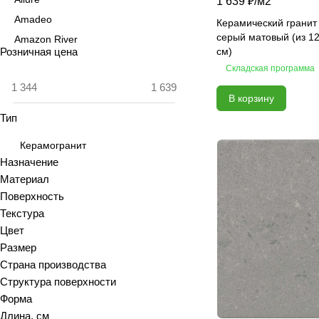
1 639 ₽/
м2
Amadeo
Керамический гранит
серый матовый (из 12
Amazon River
Розничная цена
см)
Amber Agate
Складская программа
American Calacatta
В корзину
Andrea
Тип
Antiquewood
Aragon
Керамогранит
Ardesia
Назначение
Материал
Arena
Поверхность
Argentina
Текстура
Armani marble
Цвет
Art
Размер
Art Ceramic 60х120
Страна производства
Arts
Структура поверхности
Форма
Ascot
Длина, см
Asher