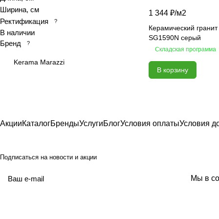
Ширина, см
1 344 ₽/
м2
At.Aren
Ректификация
?
At.Elite
Керамический гранит
В наличии
SG1590N серый
At.Piraeus
Бренд
?
Складская программа
At.Viggo
Kerama Marazzi
Atlantic marble
В корзину
Atlantis
Bali
Basalt
Belek
Акции
Каталог
Бренды
Услуги
Блог
Условия оплаты
Условия д
Belvedere
Beton
Подписаться
на новости и акции
Beton Grey
Black Calacatta
политикой
Мы в со
конфиденциальности
Black sky
Bliss
Blues