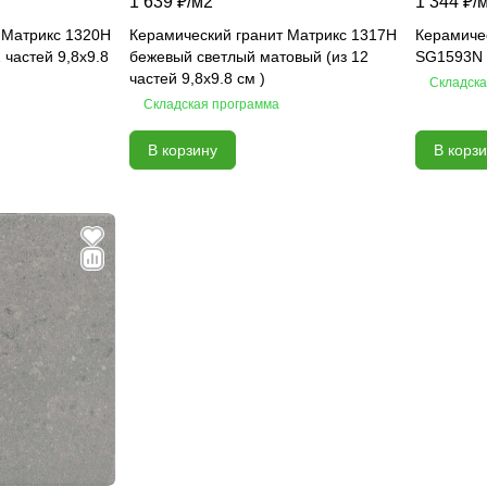
1 639 ₽/
м2
1 344 ₽/
 Матрикс 1320H
Керамический гранит Матрикс 1317H
Керамиче
 частей 9,8х9.8
бежевый светлый матовый (из 12
SG1593N 
частей 9,8х9.8 см )
Складска
Складская программа
В корзину
В корз