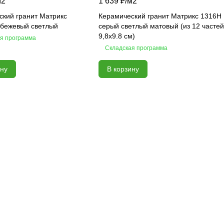
м2
1 639 ₽/
м2
ский гранит Матрикс
Керамический гранит Матрикс 1316H
бежевый светлый
серый светлый матовый (из 12 частей
9,8х9.8 см)
я программа
Складская программа
ину
В корзину