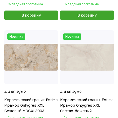
полированный 80х160
полированный 80х160
Складская программа
Складская программа
В корзину
В корзину
Новинка
Новинка
4 440 ₽/
м2
4 440 ₽/
м2
Керамический гранит Estima
Керамический гранит Estima
Мрамор Onlygres XXL
Мрамор Onlygres XXL
Бежевый MOGXL3003
Светло-бежевый
полированный 80х160
MOGXL3001 полированный
Складская программа
Складская программа