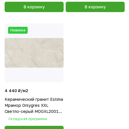
В корзину
В корзину
Новинка
4 440 ₽/
м2
Керамический гранит Estima
Мрамор Onlygres XXL
Светло-серый MOGXL2001
полированный 80х160
Складская программа