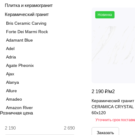
Плитка и керамогранит
Керамический гранит
Новинка
Bris Ceramic Carving
Forte Dei Marmi Rock
Adamant Blue
Adel
Adria
Agate Pheonix
Ajax
Alanya
Allure
2 190 ₽/
м2
Amadeo
Керамический грани
CERAMICA CRYSTAL
Amazon River
Розничная цена
60x120
Amber Agate
Уточнить срок поставк
American Calacatta
Заказать
Andrea