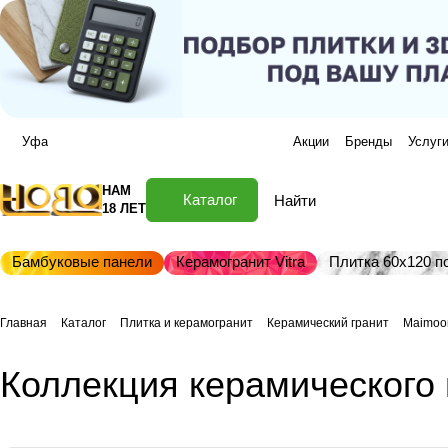
Уфа
Акции
Бренды
Услуг
НАМ
Каталог
18 ЛЕТ
Бамбуковые панели
Керамогранит Vitra
Плитка 60х120 по
Главная
Каталог
Плитка и керамогранит
Керамический гранит
Maimoon
Коллекция керамического