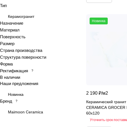
Тип
Antiquewood
Aragon
Керамогранит
Новинка
Ardesia
Назначение
Материал
Arena
Поверхность
Argentina
Размер
Armani marble
Страна производства
Art
Структура поверхности
Art Ceramic 60х120
Форма
Arts
Ректификация
?
В наличии
Ascot
Наши предложения
Asher
2 190 ₽/
м2
At.Aren
Новинка
Бренд
At.Elite
?
Керамический грани
CERAMICA GROCER 
At.Piraeus
Maimoon Ceramica
60x120
At.Viggo
Уточнить срок поставк
Atlantic marble