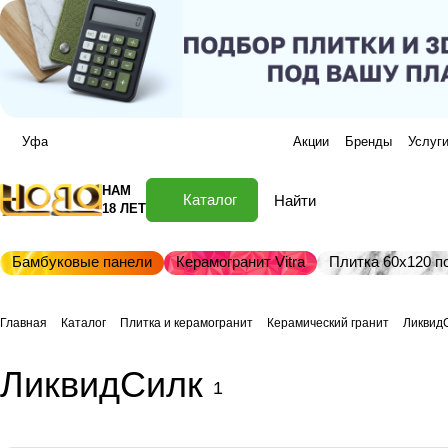
Уфа
Акции
Бренды
Услуг
НАМ
Каталог
18 ЛЕТ
Бамбуковые панели
Керамогранит Vitra
Плитка 60х120 по
Главная
Каталог
Плитка и керамогранит
Керамический гранит
Ликвид
ЛиквидСилк
1