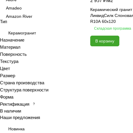
2 957 ₽/
м2
Amadeo
Керамический гранит 
ЛиквидСилк Слоновая
Amazon River
Тип
R10A 60х120
Amber Agate
Складская программа
American Calacatta
Керамогранит
Назначение
В корзину
Andrea
Материал
Antiquewood
Поверхность
Aragon
Текстура
Ardesia
Цвет
Arena
Размер
Страна производства
Argentina
Структура поверхности
Armani marble
Форма
Art
Ректификация
?
Art Ceramic 60х120
В наличии
Arts
Наши предложения
Ascot
Новинка
Asher