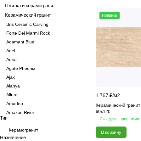
Плитка и керамогранит
Керамический гранит
Новинка
Bris Ceramic Carving
Forte Dei Marmi Rock
Adamant Blue
Adel
Adria
Agate Pheonix
Ajax
Alanya
Allure
1 767 ₽/
м2
Amadeo
Керамический гранит
60х120
Amazon River
Тип
Складская программа
Amber Agate
American Calacatta
Керамогранит
В корзину
Назначение
Andrea