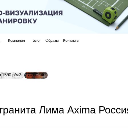
и
Компания
Блог
Образы
Контакты
 1590 р/м2
Ступени
гранита Лима Axima Росси