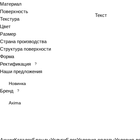
Материал
Antiquewood
Поверхность
Текст
Aragon
Текстура
Ardesia
Цвет
Arena
Размер
Страна производства
Argentina
Структура поверхности
Armani marble
Форма
Art
Ректификация
?
Art Ceramic 60х120
Наши предложения
Arts
Новинка
Ascot
Бренд
?
Asher
At.Aren
Axima
At.Elite
At.Piraeus
At.Viggo
Atlantic marble