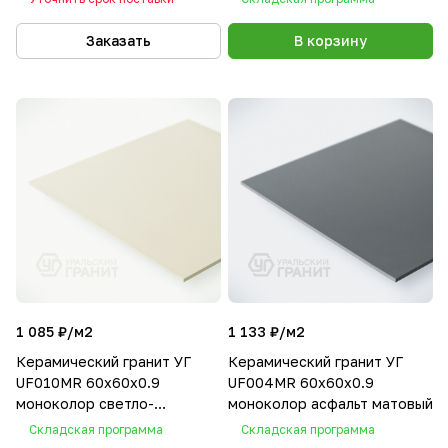
Заказать
В корзину
1 085 ₽/
м2
1 133 ₽/
м2
Керамический гранит УГ
Керамический гранит УГ
UF010MR 60х60х0.9
UF004MR 60х60х0.9
моноколор светло-
моноколор асфальт матовый
молочный матовый
Складская программа
Складская программа