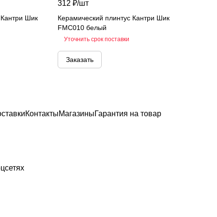
312 ₽/
шт
 Кантри Шик
Керамический плинтус Кантри Шик
FMC010 белый
Уточнить срок поставки
Заказать
оставки
Контакты
Магазины
Гарантия на товар
цсетях