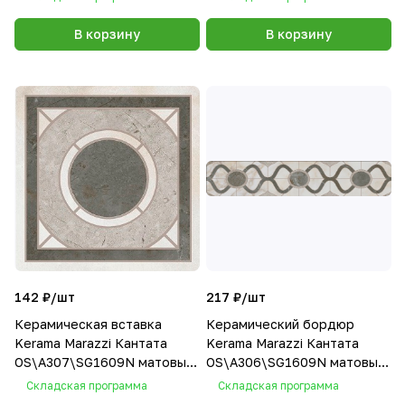
В корзину
В корзину
142 ₽/
шт
217 ₽/
шт
Керамическая вставка
Керамический бордюр
Kerama Marazzi Кантата
Kerama Marazzi Кантата
OS\A307\SG1609N матовый
OS\A306\SG1609N матовый
7,7x7,7
40,2x7,7
Складская программа
Складская программа