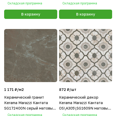
40,2х40,2
матовый 40,2х40,2
Складская программа
Складская программа
В корзину
В корзину
1 171 ₽/
м2
872 ₽/
шт
Керамический гранит
Керамический декор
Kerama Marazzi Кантата
Kerama Marazzi Кантата
SG172400N серый матовый
OS\A305\SG1609N матовый
40,2х40,2
40,2х40,2
Складская программа
Складская программа