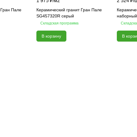
1 975 ₽/
м2
2 524 ₽/
 Гран Пале
Керамический гранит Гран Пале
Керамиче
SG457320R серый
наборный
Складская программа
Складска
В корзину
В корз