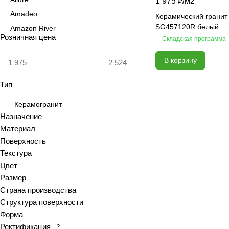
1 975 ₽/
м2
Amadeo
Керамический гранит
SG457120R белый
Amazon River
Розничная цена
Складская программа
Amber Agate
American Calacatta
В корзину
Andrea
Тип
Antiquewood
Aragon
Керамогранит
Ardesia
Назначение
Материал
Arena
Поверхность
Argentina
Текстура
Armani marble
Цвет
Art
Размер
Art Ceramic 60х120
Страна производства
Arts
Структура поверхности
Форма
Ascot
Ректификация
?
Asher