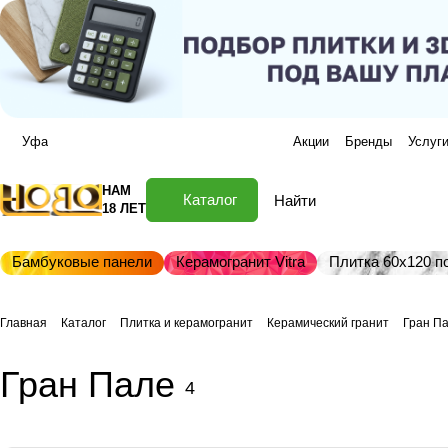
Уфа
Акции
Бренды
Услуг
НАМ
Каталог
18 ЛЕТ
Бамбуковые панели
Керамогранит Vitra
Плитка 60х120 по
Главная
Каталог
Плитка и керамогранит
Керамический гранит
Гран П
Гран Пале
4