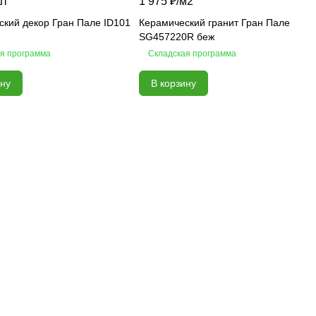
шт
1 975 ₽/
м2
ский декор Гран Пале ID101
Керамический гранит Гран Пале
SG457220R беж
я программа
Складская программа
ину
В корзину