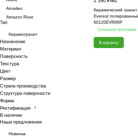
2 390 ₽/
м2
Amadeo
Керамический гранит
Everest полированны
Amazon River
Тип
60120EVR00P
Amber Agate
Складская программа
American Calacatta
Керамогранит
Назначение
В корзину
Andrea
Материал
Antiquewood
Поверхность
Aragon
Текстура
Ardesia
Цвет
Arena
Размер
Страна производства
Argentina
Структура поверхности
Armani marble
Форма
Art
Ректификация
?
Art Ceramic 60х120
В наличии
Arts
Наши предложения
Ascot
Новинка
Asher