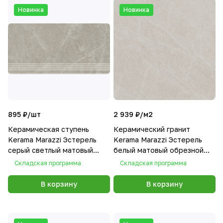
Новинка
Новинка
895 ₽/
шт
2 939 ₽/
м2
Керамическая ступень
Керамический гранит
Kerama Marazzi Эстерель
Kerama Marazzi Эстерель
серый светлый матовый
белый матовый обрезной
обрезной 30x60x0,9
60x60x0,9
Складская программа
Складская программа
В корзину
В корзину