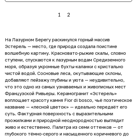
1
2
На Лазурном Берегу раскинулся горный массив
Эстерель — место, где природа создала поистине
волшебную картину. Красновато‑рыжие скалы, словно
ступени, спускаются к лазурным водам Средиземного
моря, образуя укромные бухты‑каланки с кристально
чистой водой. Сосновые леса, окутывающие склоны,
добавляют пейзажу глубины и уюта — неудивительно,
что это одно из самых узнаваемых и живописных мест
Французской Ривьеры. Керамогранит «Эстерель»
воплощает красоту камня Fior di bosco, чьё поэтическое
название — «лесной цветок» — идеально передаёт его
суть. Фактурная поверхность с выразительными
прожилками и природной неоднородностью выглядит
живо и естественно. Палитра из семи оттенков — от
глубокого тёмно‑серого и насыщенного коричневого до