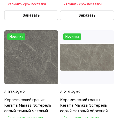
обрезной 9.5x60x0,9
обрезной 14.5x60x0,9
Уточнить срок поставки
Уточнить срок поставки
Заказать
Заказать
Новинка
Новинка
3 075 ₽/
м2
3 219 ₽/
м2
Керамический гранит
Керамический гранит
Kerama Marazzi Эстерель
Kerama Marazzi Эстерель
серый темный матовый
серый матовый обрезной
обрезной 60x60x0,9
60x119,5x0,9
Складская программа
Складская программа