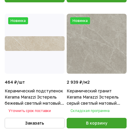
Новинка
Новинка
464 ₽/
шт
2 939 ₽/
м2
Керамический подступенок
Керамический гранит
Kerama Marazzi Эстерель
Kerama Marazzi Эстерель
бежевый светлый матовый
серый светлый матовый
обрезной 14.5x60x0,9
обрезной 60x60x0,9
Уточнить срок поставки
Складская программа
Заказать
В корзину