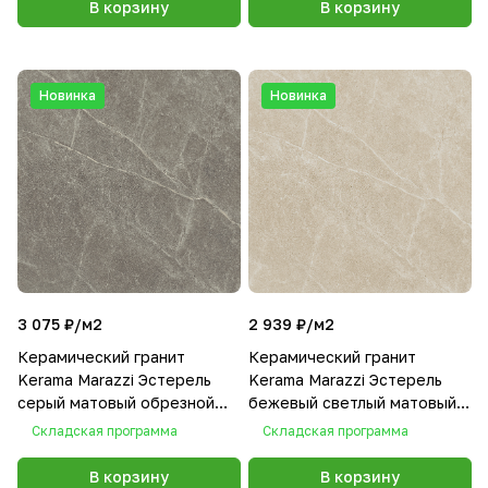
В корзину
В корзину
Новинка
Новинка
3 075 ₽/
м2
2 939 ₽/
м2
Керамический гранит
Керамический гранит
Kerama Marazzi Эстерель
Kerama Marazzi Эстерель
серый матовый обрезной
бежевый светлый матовый
60x60x0,9
обрезной 60x60x0,9
Складская программа
Складская программа
В корзину
В корзину