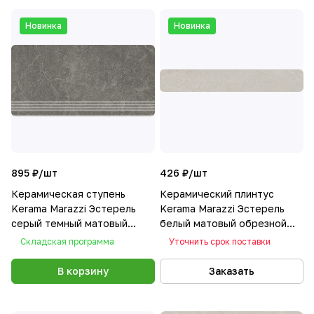
Новинка
Новинка
895 ₽/
шт
426 ₽/
шт
Керамическая ступень
Керамический плинтус
Kerama Marazzi Эстерель
Kerama Marazzi Эстерель
серый темный матовый
белый матовый обрезной
обрезной 30x60x0,9
9.5x60x0,9
Складская программа
Уточнить срок поставки
В корзину
Заказать