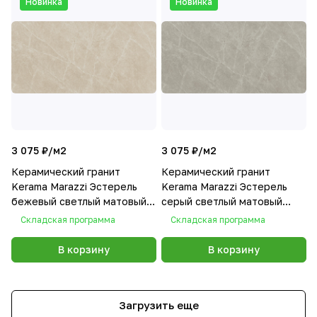
Новинка
Новинка
3 075 ₽/
м2
3 075 ₽/
м2
Керамический гранит
Керамический гранит
Kerama Marazzi Эстерель
Kerama Marazzi Эстерель
бежевый светлый матовый
серый светлый матовый
обрезной 60x119,5x0,9
обрезной 60x119,5x0,9
Складская программа
Складская программа
В корзину
В корзину
Загрузить еще