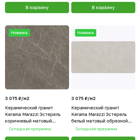
В корзину
В корзину
Новинка
Новинка
3 075 ₽/
м2
3 075 ₽/
м2
Керамический гранит
Керамический гранит
Kerama Marazzi Эстерель
Kerama Marazzi Эстерель
коричневый матовый
белый матовый обрезной
обрезной 60x60x0,9
60x119,5x0,9
Складская программа
Складская программа