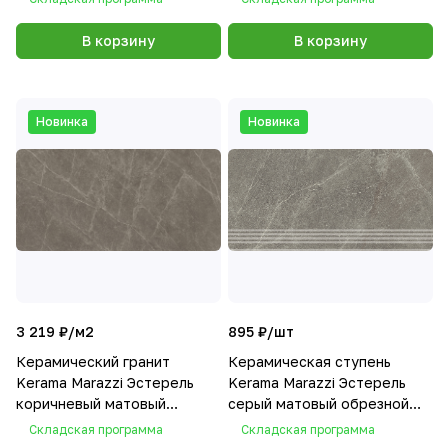
В корзину
В корзину
Новинка
Новинка
3 219 ₽/
м2
895 ₽/
шт
Керамический гранит
Керамическая ступень
Kerama Marazzi Эстерель
Kerama Marazzi Эстерель
коричневый матовый
серый матовый обрезной
обрезной 60x119,5x0,9
30x60x0,9
Складская программа
Складская программа