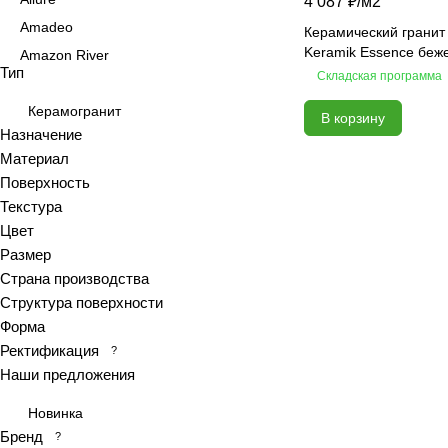
4 087 ₽/
м2
Amadeo
Керамический гранит
Keramik Essence беж
Amazon River
Тип
Складская программа
Amber Agate
American Calacatta
Керамогранит
В корзину
Назначение
Andrea
Материал
Antiquewood
Поверхность
Aragon
Текстура
Ardesia
Цвет
Arena
Размер
Страна производства
Argentina
Структура поверхности
Armani marble
Форма
Art
Ректификация
?
Art Ceramic 60х120
Наши предложения
Arts
Новинка
Ascot
Бренд
?
Asher