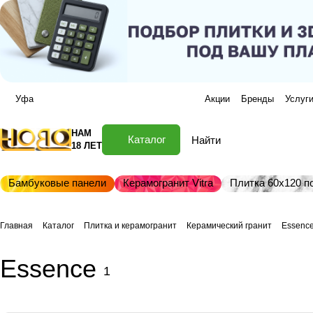
Уфа
Акции
Бренды
Услуг
НАМ
Каталог
18 ЛЕТ
Бамбуковые панели
Керамогранит Vitra
Плитка 60х120 по
Главная
Каталог
Плитка и керамогранит
Керамический гранит
Essenc
Essence
1