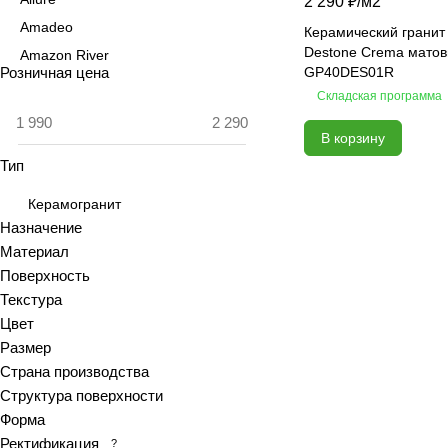
2 290 ₽/
м2
Amadeo
Керамический гранит
Destone Crema матов
Amazon River
Розничная цена
GP40DES01R
Amber Agate
Складская программа
American Calacatta
В корзину
Andrea
Тип
Antiquewood
Aragon
Керамогранит
Ardesia
Назначение
Материал
Arena
Поверхность
Argentina
Текстура
Armani marble
Цвет
Art
Размер
Art Ceramic 60х120
Страна производства
Arts
Структура поверхности
Форма
Ascot
Ректификация
?
Asher