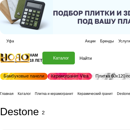
Уфа
Акции
Бренды
Услуг
НАМ
Каталог
18 ЛЕТ
Бамбуковые панели
Керамогранит Vitra
Плитка 60х120 по
Главная
Каталог
Плитка и керамогранит
Керамический гранит
Deston
Destone
2