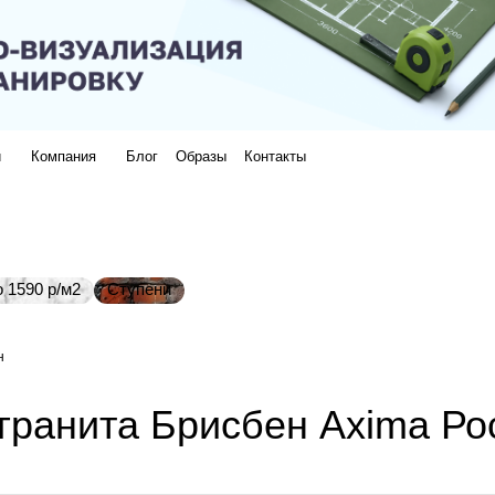
и
Компания
Блог
Образы
Контакты
 1590 р/м2
Ступени
н
гранита Брисбен Axima Ро