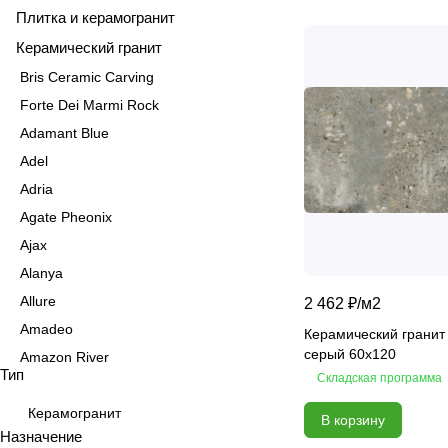
Плитка и керамогранит
Керамический гранит
Bris Ceramic Carving
Forte Dei Marmi Rock
Adamant Blue
Adel
Adria
Agate Pheonix
Ajax
Alanya
Allure
2 462 ₽/
м2
Amadeo
Керамический гранит
серый 60х120
Amazon River
Тип
Складская программа
Amber Agate
American Calacatta
Керамогранит
В корзину
Назначение
Andrea