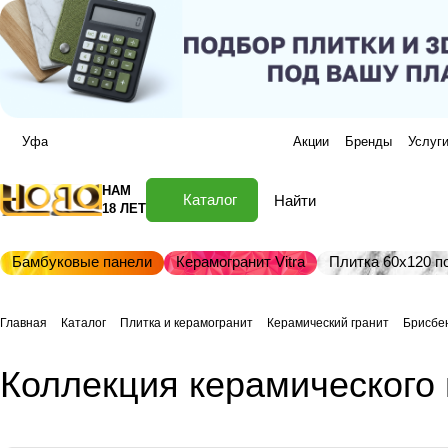
Уфа
Акции
Бренды
Услуг
НАМ
Каталог
18 ЛЕТ
Бамбуковые панели
Керамогранит Vitra
Плитка 60х120 по
Главная
Каталог
Плитка и керамогранит
Керамический гранит
Брисбе
Коллекция керамического 