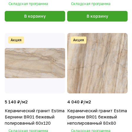
неполированный 60x120
Складская программа
Складская программа
В корзину
В корзину
Акция
Акция
5 140 ₽/
м2
4 040 ₽/
м2
Керамический гранит Estima
Керамический гранит Estima
Бернини BR01 бежевый
Бернини BR01 бежевый
полированный 60x120
неполированный 80x80
Складская программа
Складская программа