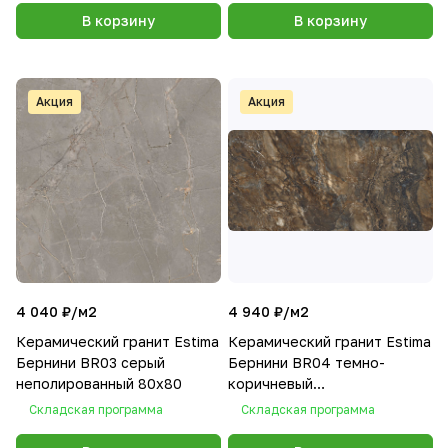
В корзину
В корзину
Акция
Акция
4 040 ₽/
м2
4 940 ₽/
м2
Керамический гранит Estima
Керамический гранит Estima
Бернини BR03 серый
Бернини BR04 темно-
неполированный 80x80
коричневый
неполированный 80x160
Складская программа
Складская программа