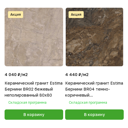
Акция
Акция
4 040 ₽/
м2
4 440 ₽/
м2
Керамический гранит Estima
Керамический гранит Estima
Бернини BR02 бежевый
Бернини BR04 темно-
неполированный 80x80
коричневый
неполированный 80x80
Складская программа
Складская программа
В корзину
В корзину