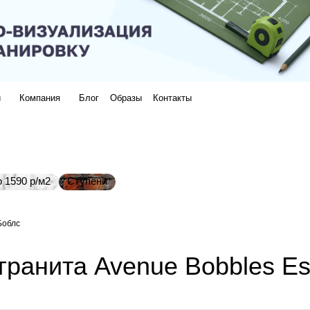
и
Компания
Блог
Образы
Контакты
 1590 р/м2
Ступени
Боблс
гранита Avenue Bobbles Es