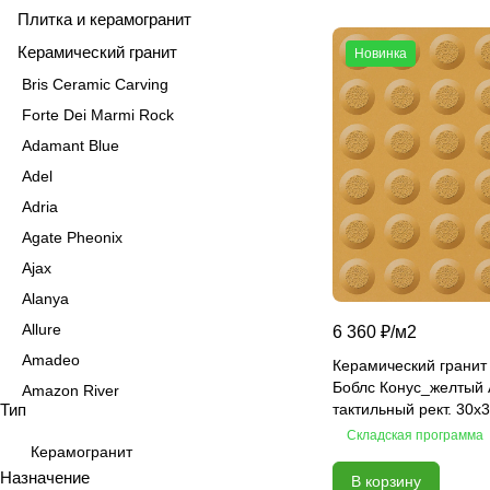
Плитка и керамогранит
Керамический гранит
Новинка
Bris Ceramic Carving
Forte Dei Marmi Rock
Adamant Blue
Adel
Adria
Agate Pheonix
Ajax
Alanya
Allure
6 360 ₽/
м2
Amadeo
Керамический гранит
Боблс Конус_желтый ANB151
Amazon River
Тип
тактильный рект. 30x
Amber Agate
Складская программа
American Calacatta
Керамогранит
Назначение
В корзину
Andrea