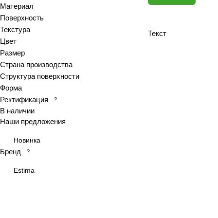
Материал
Antiquewood
Поверхность
Aragon
Текстура
Текст
Ardesia
Цвет
Arena
Размер
Страна производства
Argentina
Структура поверхности
Armani marble
Форма
Art
Ректификация
?
Art Ceramic 60х120
В наличии
Arts
Наши предложения
Ascot
Новинка
Asher
Бренд
?
At.Aren
Estima
At.Elite
At.Piraeus
At.Viggo
Atlantic marble