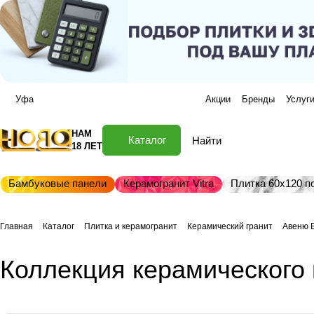
Уфа
Акции
Бренды
Услуг
НАМ
Каталог
18 ЛЕТ
Бамбуковые панели
Керамогранит Vitra
Плитка 60х120 по
Главная
Каталог
Плитка и керамогранит
Керамический гранит
Авеню 
Коллекция керамического 