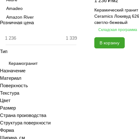
1 236 ₽/
м2
Amadeo
Керамический гранит 
Ceramics Локивуд 62
Amazon River
Розничная цена
светло-бежевый
Amber Agate
Складская программа
American Calacatta
В корзину
Andrea
Тип
Antiquewood
Aragon
Керамогранит
Ardesia
Назначение
Материал
Arena
Поверхность
Argentina
Текстура
Armani marble
Цвет
Art
Размер
Art Ceramic 60х120
Страна производства
Arts
Структура поверхности
Форма
Ascot
Ширина, см
Asher