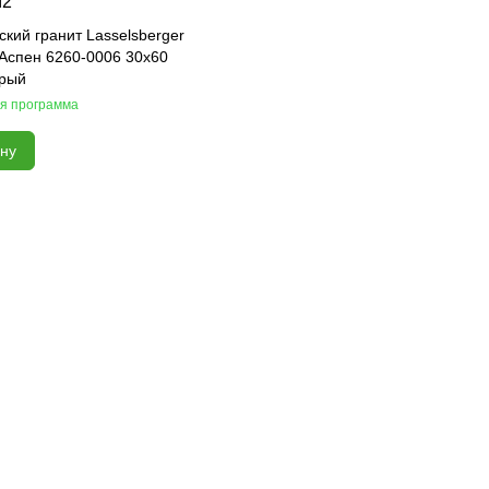
м2
кий гранит Lasselsberger
Аспен 6260-0006 30x60
ерый
я программа
ину