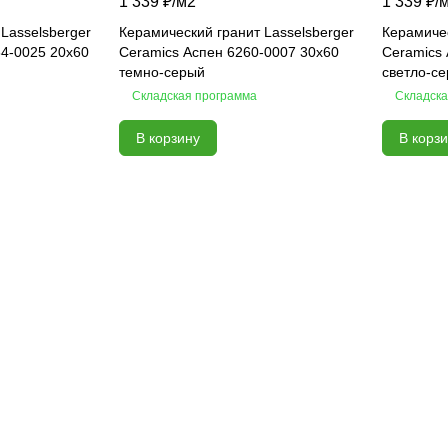
1 339 ₽/
м2
1 339 ₽/
Lasselsberger
Керамический гранит Lasselsberger
Керамичес
64-0025 20x60
Ceramics Аспен 6260-0007 30x60
Ceramics 
темно-серый
светло-с
Складская программа
Складска
В корзину
В корз