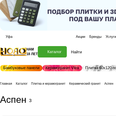
Уфа
Акции
Бренды
Услуг
НАМ
Каталог
18 ЛЕТ
Бамбуковые панели
Керамогранит Vitra
Плитка 60х120 по
Главная
Каталог
Плитка и керамогранит
Керамический гранит
Аспен
Аспен
3